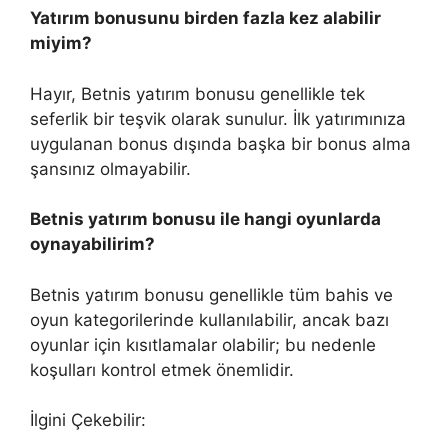
Yatırım bonusunu birden fazla kez alabilir
miyim?
Hayır, Betnis yatırım bonusu genellikle tek
seferlik bir teşvik olarak sunulur. İlk yatırımınıza
uygulanan bonus dışında başka bir bonus alma
şansınız olmayabilir.
Betnis yatırım bonusu ile hangi oyunlarda
oynayabilirim?
Betnis yatırım bonusu genellikle tüm bahis ve
oyun kategorilerinde kullanılabilir, ancak bazı
oyunlar için kısıtlamalar olabilir; bu nedenle
koşulları kontrol etmek önemlidir.
İlgini Çekebilir: