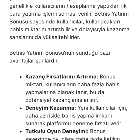
genellikle kullanıcıların hesaplarına yaptıkları ilk
para yatırma işlemi sonrası verilir. Betnis Yatırım
Bonusu sayesinde kullanıcılar, kullanacakları
bahis miktarını artırabilir ve dolayısıyla kazanma
şanslarını da yükseltebilirler.
Betnis Yatırım Bonusu’nun sunduğu bazı
avantajlar şunlardır:
Kazanç Fırsatlarını Artırma:
Bonus
miktarı, kullanıcıların daha fazla bahis
yapmalarına olanak tanır, bu da
potansiyel kazançlarını artırır.
Deneyim Kazanma:
Yeni kullanıcılar için,
daha az riskle bahis yapma imkanı
sunarak platformu deneme fırsatı verir.
Tutkulu Oyun Deneyimi:
Bonus
sayesinde oyunlara daha fazla katılım