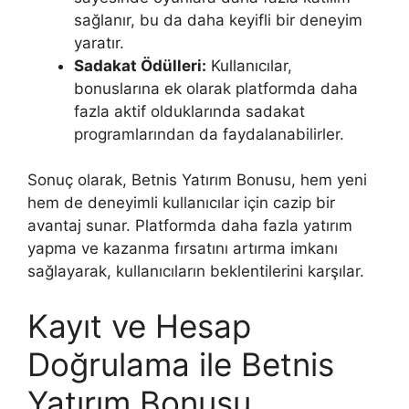
sağlanır, bu da daha keyifli bir deneyim
yaratır.
Sadakat Ödülleri:
Kullanıcılar,
bonuslarına ek olarak platformda daha
fazla aktif olduklarında sadakat
programlarından da faydalanabilirler.
Sonuç olarak, Betnis Yatırım Bonusu, hem yeni
hem de deneyimli kullanıcılar için cazip bir
avantaj sunar. Platformda daha fazla yatırım
yapma ve kazanma fırsatını artırma imkanı
sağlayarak, kullanıcıların beklentilerini karşılar.
Kayıt ve Hesap
Doğrulama ile Betnis
Yatırım Bonusu