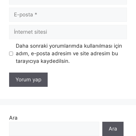
E-
posta
İnternet
sitesi
Daha sonraki yorumlarımda kullanılması için
adım, e-posta adresim ve site adresim bu
tarayıcıya kaydedilsin.
Ara
Ara