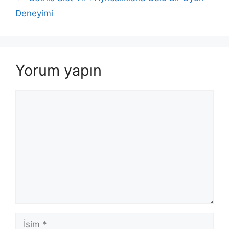
Deneyimi
Yorum yapın
Yorum
İsim