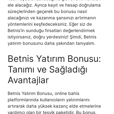
ele alacağız. Ayrıca kayıt ve hesap doğrulama
süreçlerinden geçerek bu bonusu nasıl
alacağınızı ve kazanma şansınızı artırmanın
yöntemlerini keşfedeceksiniz. Eğer siz de
Betnis’in sunduğu fırsatları değerlendirmek
istiyorsanız, doğru yerdesiniz! Şimdi, Betnis
yatırım bonusunu daha yakından tanıyalım.
Betnis Yatırım Bonusu:
Tanımı ve Sağladığı
Avantajlar
Betnis Yatırım Bonusu, online bahis
platformlarında kullanıcıların yatırımlarını
artırarak daha yüksek kazanç elde etmelerine
yardımcı olan bir teşvik paketidir. Bu bonus,