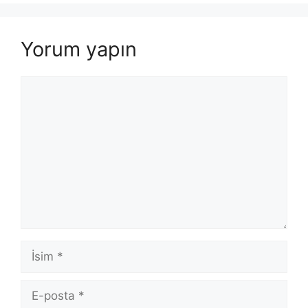
Yorum yapın
Yorum
İsim
E-
posta