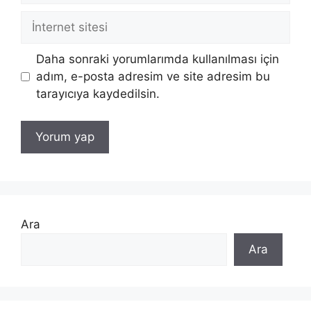
İnternet
sitesi
Daha sonraki yorumlarımda kullanılması için
adım, e-posta adresim ve site adresim bu
tarayıcıya kaydedilsin.
Ara
Ara