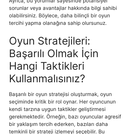
Ayrıca, bu yorumlar sayesinde potansiyel
sorunlar veya avantajlar hakkında bilgi sahibi
olabilirsiniz. Böylece, daha bilinçli bir oyun
tercihi yapma olanağına sahip olursunuz.
Oyun Stratejileri:
Başarılı Olmak İçin
Hangi Taktikleri
Kullanmalısınız?
Başarılı bir oyun stratejisi oluşturmak, oyun
seçiminde kritik bir rol oynar. Her oyuncunun
kendi tarzına uygun taktikler geliştirmesi
gerekmektedir. Örneğin, bazı oyuncular agresif
bir yaklaşım tercih ederken, bazıları daha
temkinli bir strateji izlemeyi seçebilir. Bu