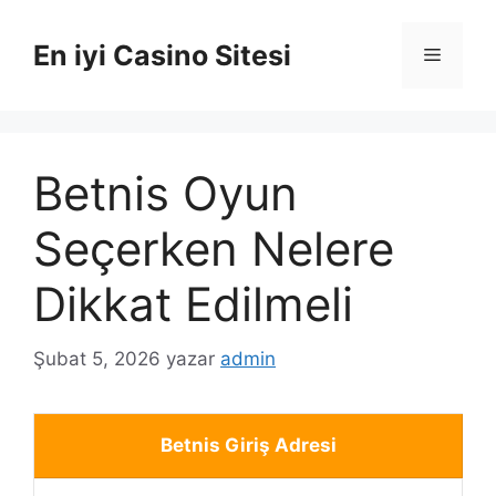
İçeriğe
atla
En iyi Casino Sitesi
Menü
Betnis Oyun
Seçerken Nelere
Dikkat Edilmeli
Şubat 5, 2026
yazar
admin
Betnis Giriş Adresi