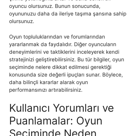
oyuncu olursunuz. Bunun sonucunda,
oyununuzu daha da ileriye taşıma şansına sahip
olursunuz.
Oyun topluluklarından ve forumlarından
yararlanmak da faydalıdır. Diğer oyuncuların
deneyimlerini ve taktiklerini inceleyerek kendi
stratejinizi geliştirebilirsiniz. Bu tür bilgiler, oyun
seçiminde nelere dikkat edilmesi gerektiği
konusunda size değerli ipuçları sunar. Böylece,
daha bilinçli kararlar alarak oyun
performansınızı artırabilirsiniz.
Kullanıcı Yorumları ve
Puanlamalar: Oyun
Seçiminde Neden