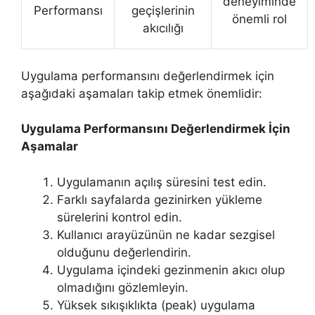
deneyiminde
Performansı
geçişlerinin
önemli rol
akıcılığı
Uygulama performansını değerlendirmek için
aşağıdaki aşamaları takip etmek önemlidir:
Uygulama Performansını Değerlendirmek İçin
Aşamalar
Uygulamanın açılış süresini test edin.
Farklı sayfalarda gezinirken yükleme
sürelerini kontrol edin.
Kullanıcı arayüzünün ne kadar sezgisel
olduğunu değerlendirin.
Uygulama içindeki gezinmenin akıcı olup
olmadığını gözlemleyin.
Yüksek sıkışıklıkta (peak) uygulama