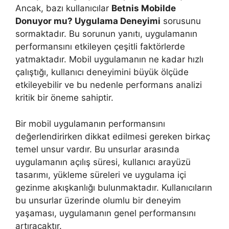
Ancak, bazı kullanıcılar
Betnis Mobilde
Donuyor mu? Uygulama Deneyimi
sorusunu
sormaktadır. Bu sorunun yanıtı, uygulamanın
performansını etkileyen çeşitli faktörlerde
yatmaktadır. Mobil uygulamanın ne kadar hızlı
çalıştığı, kullanıcı deneyimini büyük ölçüde
etkileyebilir ve bu nedenle performans analizi
kritik bir öneme sahiptir.
Bir mobil uygulamanın performansını
değerlendirirken dikkat edilmesi gereken birkaç
temel unsur vardır. Bu unsurlar arasında
uygulamanın açılış süresi, kullanıcı arayüzü
tasarımı, yükleme süreleri ve uygulama içi
gezinme akışkanlığı bulunmaktadır. Kullanıcıların
bu unsurlar üzerinde olumlu bir deneyim
yaşaması, uygulamanın genel performansını
artıracaktır.