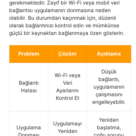
gerekmektedir. Zayıf bir Wi-Fi veya mobil veri
bağlantısı uygulamanın donmasına neden
olabilir. Bu durumdan kaçınmak için, düzenli
olarak bağlantınızı kontrol edin ve mümkünse
güçlü bir kaynaktan bağlanmaya özen gösterin.
Problem
Çözüm
Açıklama
Düşük
Wi-Fi veya
bağlantı,
Bağlantı
Veri
uygulamanın
Hatası
Ayarlarını
çalışmasını
Kontrol Et
engelleyebilir.
Yeniden
Uygulamayı
Uygulama
başlatma,
Yeniden
Donması
çoğu sorunu