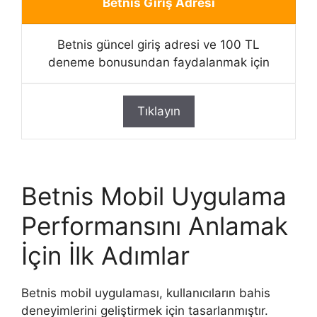
Betnis Giriş Adresi
Betnis güncel giriş adresi ve 100 TL
deneme bonusundan faydalanmak için
Tıklayın
Betnis Mobil Uygulama
Performansını Anlamak
İçin İlk Adımlar
Betnis mobil uygulaması, kullanıcıların bahis
deneyimlerini geliştirmek için tasarlanmıştır.