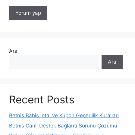
Ara
Ara
Recent Posts
Betnis Bahis İptal ve Kupon Geçerlilik Kuralları
Betnis Canlı Destek Bağlantı Sorunu Çözümü