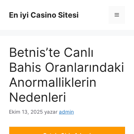
İçeriğe
atla
En iyi Casino Sitesi
Menü
Betnis’te Canlı
Bahis Oranlarındaki
Anormalliklerin
Nedenleri
Ekim 13, 2025
yazar
admin