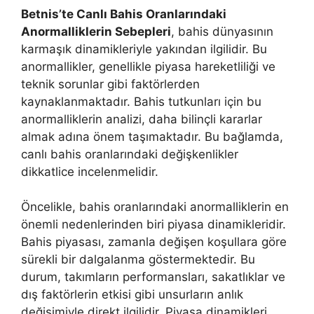
Betnis’te Canlı Bahis Oranlarındaki
Anormalliklerin Sebepleri
, bahis dünyasının
karmaşık dinamikleriyle yakından ilgilidir. Bu
anormallikler, genellikle piyasa hareketliliği ve
teknik sorunlar gibi faktörlerden
kaynaklanmaktadır. Bahis tutkunları için bu
anormalliklerin analizi, daha bilinçli kararlar
almak adına önem taşımaktadır. Bu bağlamda,
canlı bahis oranlarındaki değişkenlikler
dikkatlice incelenmelidir.
Öncelikle, bahis oranlarındaki anormalliklerin en
önemli nedenlerinden biri piyasa dinamikleridir.
Bahis piyasası, zamanla değişen koşullara göre
sürekli bir dalgalanma göstermektedir. Bu
durum, takımların performansları, sakatlıklar ve
dış faktörlerin etkisi gibi unsurların anlık
değişimiyle direkt ilgilidir. Piyasa dinamikleri,