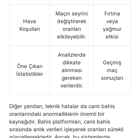
Maçın seyrini
Fırtına
Hava
değiştirerek
veya
Koşulları
oranları
yağmur
etkileyebilir.
etkisi
Analizlerde
dikkate
Geçmiş
Öne Çıkan
alınması
maç
İstatistikler
gereken
sonuçları
verilerdir.
Diğer yandan, teknik hatalar da canlı bahis
oranlarındaki anormalliklerin önemli bir
kaynağıdır. Bahis platformları, canlı bahis
sırasında anlık verileri işleyerek oranları sürekli
güncellemektedir. Ancak, bu sistemlerde