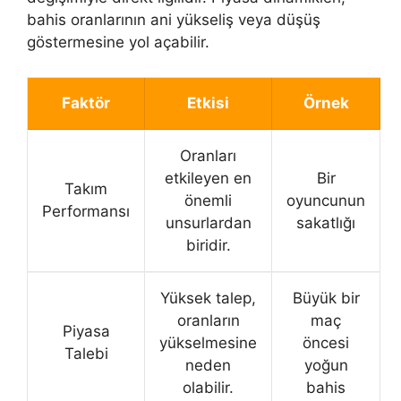
bahis oranlarının ani yükseliş veya düşüş
göstermesine yol açabilir.
Faktör
Etkisi
Örnek
Oranları
etkileyen en
Bir
Takım
önemli
oyuncunun
Performansı
unsurlardan
sakatlığı
biridir.
Yüksek talep,
Büyük bir
oranların
maç
Piyasa
yükselmesine
öncesi
Talebi
neden
yoğun
olabilir.
bahis