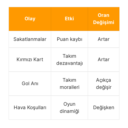
Oran
Olay
Etki
Değişimi
Sakatlanmalar
Puan kaybı
Artar
Takım
Kırmızı Kart
Artar
dezavantajı
Takım
Açıkça
Gol Anı
moralleri
değişir
Oyun
Hava Koşulları
Değişken
dinamiği