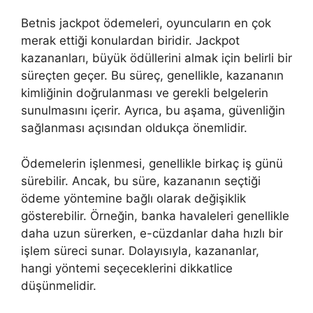
Betnis jackpot ödemeleri, oyuncuların en çok
merak ettiği konulardan biridir. Jackpot
kazananları, büyük ödüllerini almak için belirli bir
süreçten geçer. Bu süreç, genellikle, kazananın
kimliğinin doğrulanması ve gerekli belgelerin
sunulmasını içerir. Ayrıca, bu aşama, güvenliğin
sağlanması açısından oldukça önemlidir.
Ödemelerin işlenmesi, genellikle birkaç iş günü
sürebilir. Ancak, bu süre, kazananın seçtiği
ödeme yöntemine bağlı olarak değişiklik
gösterebilir. Örneğin, banka havaleleri genellikle
daha uzun sürerken, e-cüzdanlar daha hızlı bir
işlem süreci sunar. Dolayısıyla, kazananlar,
hangi yöntemi seçeceklerini dikkatlice
düşünmelidir.