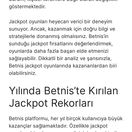
göstermektedir.
Jackpot oyunları heyecan verici bir deneyim
sunuyor. Ancak, kazanmak için doğru bilgi ve
stratejilerle donanmış olmalısınız. Betnis’in
sunduğu jackpot fırsatlarını değerlendirmek,
oyunlarda daha fazla başarı elde etmenizi
sağlayabilir. Dikkatli bir analiz ve şansınızla,
Betnis jackpot oyunlarında kazananlardan biri
olabilirsiniz.
Yılında Betnis’te Kırılan
Jackpot Rekorları
Betnis platformu, her yıl birçok kullanıcıya büyük
kazançlar sağlamaktadır. Özellikle jackpot