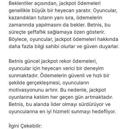
Beklentiler açısından, jackpot ödemeleri
genellikle büyük bir heyecan yaratır. Oyuncular,
kazandıkları tutarın yanı sıra, ödemelerin
zamanında yapılmasını da bekler. Betnis, bu
süreçte şeffaflık sağlamaya özen gösterir.
Böylece, oyuncular, jackpot ödemeleri hakkında
daha fazla bilgi sahibi olurlar ve güven duyarlar.
Betnis güncel jackpot rekor ödemeleri,
oyuncular için heyecan verici bir deneyim
sunmaktadır. Ödemelerin güvenli ve hızlı bir
şekilde gerçekleşmesi, oyuncuların
motivasyonunu artırır. Bu nedenle, jackpot
oyunlarına katılım her geçen gün artmaktadır.
Betnis, bu alanda lider olmayı sürdürüyor ve
oyuncularına en iyi hizmeti sunmayı hedefliyor.
İlgini Çekebilir: