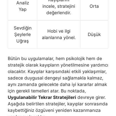
Analiz
incele, stratejini
Orta
Yap
değerlendir.
Sevdiğin
Hobi ve ilgi
Şeylerle
Düşük
alanlarına yönel.
Uğraş
Bütün bu uygulamalar, hem psikolojik hem de
stratejik olarak kayıpların yönetilmesine yardımcı
olacaktır. Kayıplar karşısındaki etkili yaklaşımlar,
sadece duygusal dengeyi sağlamakla kalmaz,
aynı zamanda gelecekte daha iyi kararlar almak
için gerekli temelleri atar. Bu noktada,
Uygulanabilir Tekrar Stratejileri
devreye girer.
Aşağıda belirtilen stratejiler, kayıplar sonrasında
kaybettiğiniz özgüveni yeniden kazanmanıza