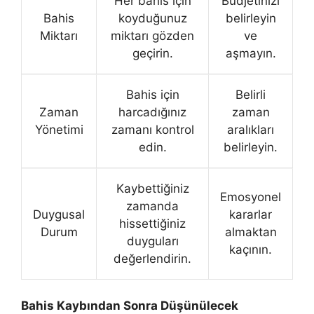
Her bahis için
Budjetinizi
Bahis
koyduğunuz
belirleyin
Miktarı
miktarı gözden
ve
geçirin.
aşmayın.
Bahis için
Belirli
Zaman
harcadığınız
zaman
Yönetimi
zamanı kontrol
aralıkları
edin.
belirleyin.
Kaybettiğiniz
Emosyonel
zamanda
Duygusal
kararlar
hissettiğiniz
Durum
almaktan
duyguları
kaçının.
değerlendirin.
Bahis Kaybından Sonra Düşünülecek