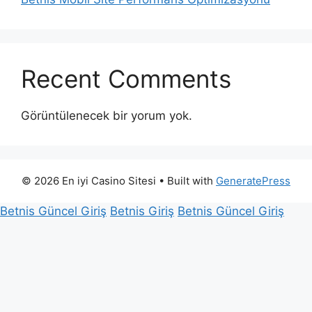
Recent Comments
Görüntülenecek bir yorum yok.
© 2026 En iyi Casino Sitesi
• Built with
GeneratePress
Betnis Güncel Giriş
Betnis Giriş
Betnis Güncel Giriş