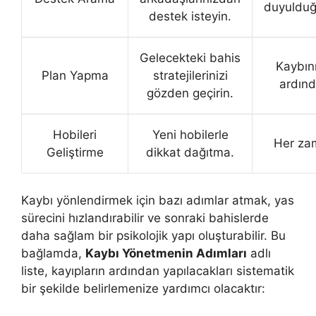
duyuldu
destek isteyin.
Gelecekteki bahis
Kaybın
Plan Yapma
stratejilerinizi
ardın
gözden geçirin.
Hobileri
Yeni hobilerle
Her za
Geliştirme
dikkat dağıtma.
Kaybı yönlendirmek için bazı adımlar atmak, yas
sürecini hızlandırabilir ve sonraki bahislerde
daha sağlam bir psikolojik yapı oluşturabilir. Bu
bağlamda,
Kaybı Yönetmenin Adımları
adlı
liste, kayıpların ardından yapılacakları sistematik
bir şekilde belirlemenize yardımcı olacaktır: