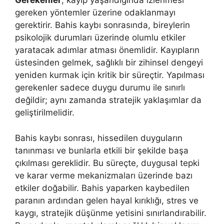
Gerekenler
, kayıp yaşandığında izlenmesi
gereken yöntemler üzerine odaklanmayı
gerektirir. Bahis kaybı sonrasında, bireylerin
psikolojik durumları üzerinde olumlu etkiler
yaratacak adımlar atması önemlidir. Kayıpların
üstesinden gelmek, sağlıklı bir zihinsel dengeyi
yeniden kurmak için kritik bir süreçtir. Yapılması
gerekenler sadece duygu durumu ile sınırlı
değildir; aynı zamanda stratejik yaklaşımlar da
geliştirilmelidir.
Bahis kaybı sonrası, hissedilen duyguların
tanınması ve bunlarla etkili bir şekilde başa
çıkılması gereklidir. Bu süreçte, duygusal tepki
ve karar verme mekanizmaları üzerinde bazı
etkiler doğabilir. Bahis yaparken kaybedilen
paranın ardından gelen hayal kırıklığı, stres ve
kaygı, stratejik düşünme yetisini sınırlandırabilir.