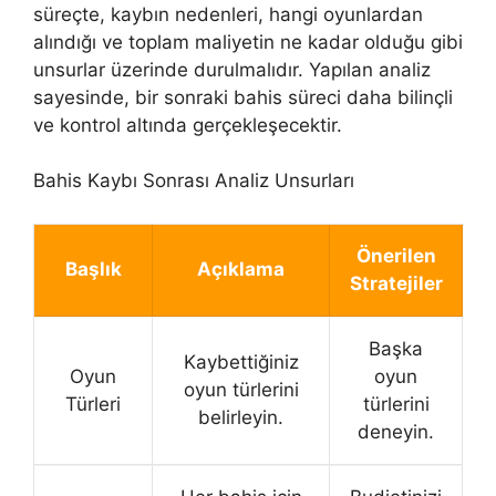
süreçte, kaybın nedenleri, hangi oyunlardan
alındığı ve toplam maliyetin ne kadar olduğu gibi
unsurlar üzerinde durulmalıdır. Yapılan analiz
sayesinde, bir sonraki bahis süreci daha bilinçli
ve kontrol altında gerçekleşecektir.
Bahis Kaybı Sonrası Analiz Unsurları
Önerilen
Başlık
Açıklama
Stratejiler
Başka
Kaybettiğiniz
Oyun
oyun
oyun türlerini
Türleri
türlerini
belirleyin.
deneyin.