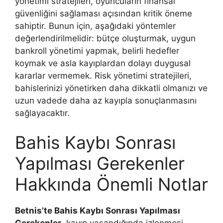
yönetimi stratejileri, oyuncuların finansal
güvenliğini sağlaması açısından kritik öneme
sahiptir. Bunun için, aşağıdaki yöntemler
değerlendirilmelidir: bütçe oluşturmak, uygun
bankroll yönetimi yapmak, belirli hedefler
koymak ve asla kayıplardan dolayı duygusal
kararlar vermemek. Risk yönetimi stratejileri,
bahislerinizi yönetirken daha dikkatli olmanızı ve
uzun vadede daha az kayıpla sonuçlanmasını
sağlayacaktır.
Bahis Kaybı Sonrası
Yapılması Gerekenler
Hakkında Önemli Notlar
Betnis’te Bahis Kaybı Sonrası Yapılması