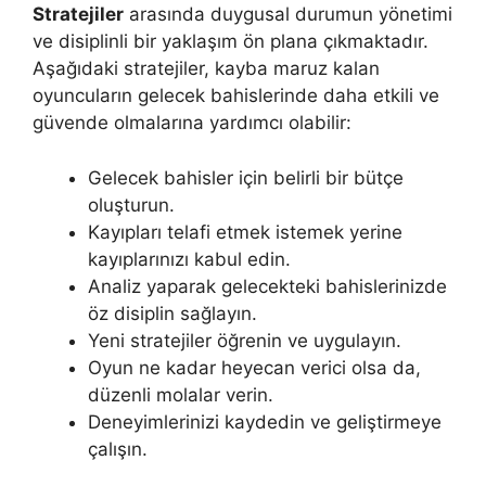
Stratejiler
arasında duygusal durumun yönetimi
ve disiplinli bir yaklaşım ön plana çıkmaktadır.
Aşağıdaki stratejiler, kayba maruz kalan
oyuncuların gelecek bahislerinde daha etkili ve
güvende olmalarına yardımcı olabilir:
Gelecek bahisler için belirli bir bütçe
oluşturun.
Kayıpları telafi etmek istemek yerine
kayıplarınızı kabul edin.
Analiz yaparak gelecekteki bahislerinizde
öz disiplin sağlayın.
Yeni stratejiler öğrenin ve uygulayın.
Oyun ne kadar heyecan verici olsa da,
düzenli molalar verin.
Deneyimlerinizi kaydedin ve geliştirmeye
çalışın.