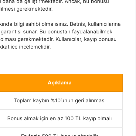
i daha da geliştirmektedir. Ancak, bu bonusu
edilmesi gerekmektedir.
nda bilgi sahibi olmalısınız. Betnis, kullanıcılarına
rme garantisi sunar. Bu bonustan faydalanabilmek
da olması gerekmektedir. Kullanıcılar, kayıp bonusu
atlice incelemelidir.
Açıklama
Toplam kaybın %10’unun geri alınması
Bonus almak için en az 100 TL kayıp olmalı