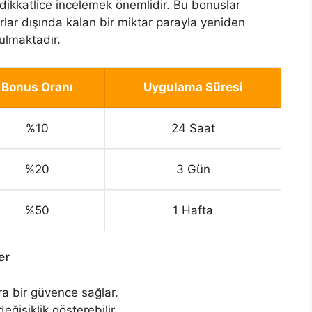
ı dikkatlice incelemek önemlidir. Bu bonuslar
rlar dışında kalan bir miktar parayla yeniden
ulmaktadır.
Bonus Oranı
Uygulama Süresi
%10
24 Saat
%20
3 Gün
%50
1 Hafta
er
ra bir güvence sağlar.
eğişiklik gösterebilir.