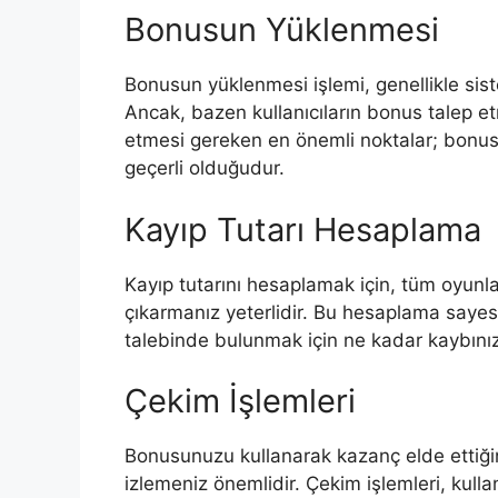
Bonusun Yüklenmesi
Bonusun yüklenmesi işlemi, genellikle sist
Ancak, bazen kullanıcıların bonus talep etm
etmesi gereken en önemli noktalar; bonus
geçerli olduğudur.
Kayıp Tutarı Hesaplama
Kayıp tutarını hesaplamak için, tüm oyunl
çıkarmanız yeterlidir. Bu hesaplama sayes
talebinde bulunmak için ne kadar kaybınız 
Çekim İşlemleri
Bonusunuzu kullanarak kazanç elde ettiği
izlemeniz önemlidir. Çekim işlemleri, kullan