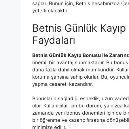
sağlar. Bunun için, Betnis hesabınızda Çe
yeterli olacaktır.
Betnis Günlük Kayıp
Faydaları
Betnis Günlük Kayıp Bonusu ile Zararınız
önemli bir avantaj sunmaktadır. Bu bonus 
daha fazla dahil olmak mümkündür. Kullanıcı
koruma şansına sahip olurlar. Bu, oyuncul
yapma cesareti kazandırır.
Bonusların sağladığı esneklik, uzun vadede
olur. Kullanıcılar için bu durum, yalnızca
zamanda yeni bonus dönemleri için de bir f
bir öğrenme ve kazanç fırsatına dönüşebilir
minimize edilir.