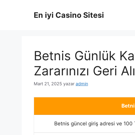
İçeriğe
atla
En iyi Casino Sitesi
Betnis Günlük Ka
Zararınızı Geri Al
Mart 21, 2025
yazar
admin
Betni
Betnis güncel giriş adresi ve 1