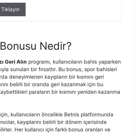
Tıklayın
 Bonusu Nedir?
ı Geri Alın
programı, kullanıcıların bahis yaparken
ıyla sunulan bir fırsattır. Bu bonus, spor bahisleri
arda deneyimlenen kayıpların bir kısmını geri
arını belirli bir oranda geri kazanmak için bu
kaybettikleri paraların bir kısmını yeniden kazanma
n, kullanıcıların öncelikle Betnis platformunda
cılar, kayıplarını belirli bir dönem içerisinde
er. Her kullanıcı için farklı bonus oranları ve