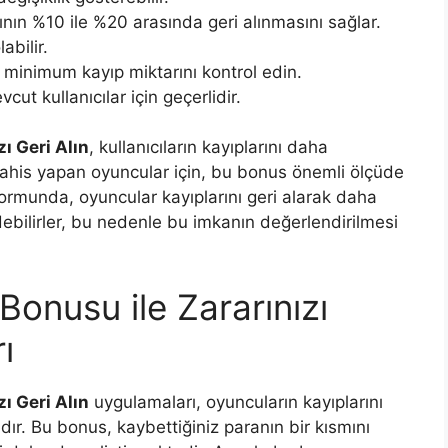
arının %10 ile %20 arasında geri alınmasını sağlar.
abilir.
minimum kayıp miktarını kontrol edin.
t kullanıcılar için geçerlidir.
ı Geri Alın
, kullanıcıların kayıplarını daha
k bahis yapan oyuncular için, bu bonus önemli ölçüde
formunda, oyuncular kayıplarını geri alarak daha
ebilirler, bu nedenle bu imkanın değerlendirilmesi
Bonusu ile Zararınızı
ı
ı Geri Alın
uygulamaları, oyuncuların kayıplarını
adır. Bu bonus, kaybettiğiniz paranın bir kısmını