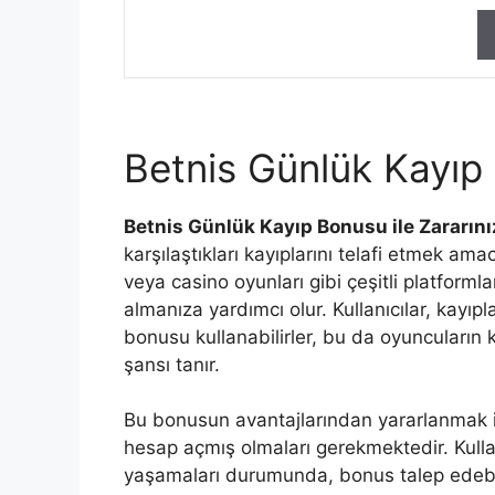
Betnis Günlük Kayıp
Betnis Günlük Kayıp Bonusu ile Zararınız
karşılaştıkları kayıplarını telafi etmek amac
veya casino oyunları gibi çeşitli platforml
almanıza yardımcı olur. Kullanıcılar, kayıpl
bonusu kullanabilirler, bu da oyuncuların 
şansı tanır.
Bu bonusun avantajlarından yararlanmak içi
hesap açmış olmaları gerekmektedir. Kullanı
yaşamaları durumunda, bonus talep edebilirl