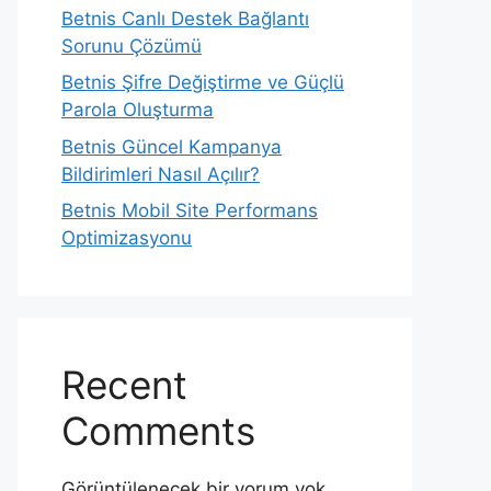
Betnis Canlı Destek Bağlantı
Sorunu Çözümü
Betnis Şifre Değiştirme ve Güçlü
Parola Oluşturma
Betnis Güncel Kampanya
Bildirimleri Nasıl Açılır?
Betnis Mobil Site Performans
Optimizasyonu
Recent
Comments
Görüntülenecek bir yorum yok.