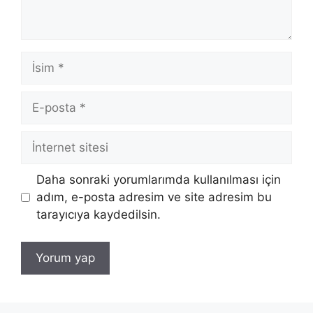
İsim
E-
posta
İnternet
sitesi
Daha sonraki yorumlarımda kullanılması için
adım, e-posta adresim ve site adresim bu
tarayıcıya kaydedilsin.