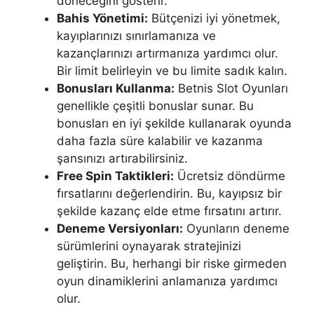
döneceğini gösterir.
Bahis Yönetimi:
Bütçenizi iyi yönetmek,
kayıplarınızı sınırlamanıza ve
kazançlarınızı artırmanıza yardımcı olur.
Bir limit belirleyin ve bu limite sadık kalın.
Bonusları Kullanma:
Betnis Slot Oyunları
genellikle çeşitli bonuslar sunar. Bu
bonusları en iyi şekilde kullanarak oyunda
daha fazla süre kalabilir ve kazanma
şansınızı artırabilirsiniz.
Free Spin Taktikleri:
Ücretsiz döndürme
fırsatlarını değerlendirin. Bu, kayıpsız bir
şekilde kazanç elde etme fırsatını artırır.
Deneme Versiyonları:
Oyunların deneme
sürümlerini oynayarak stratejinizi
geliştirin. Bu, herhangi bir riske girmeden
oyun dinamiklerini anlamanıza yardımcı
olur.