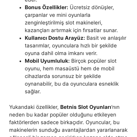
Bonus Özellikler:
Ücretsiz dönüşler,
çarpanlar ve mini oyunlarla
zenginleştirilmiş slot makineleri,
kazançları artırmak için fırsatlar sunar.
Kullanıcı Dostu Arayüz:
Basit ve anlaşılır
tasarımlar, oyunculara hızlı bir şekilde
oyuna dahil olma imkanı verir.
Mobil Uyumluluk:
Birçok popüler slot
oyunu, hem masaüstü hem de mobil
cihazlarda sorunsuz bir şekilde
oynanabilir, bu da oyunculara esneklik
sağlar.
Yukarıdaki özellikler,
Betnis Slot Oyunları
‘nın
neden bu kadar popüler olduğunu etkileyen
faktörlerden sadece birkaçıdır. Oyuncular, bu
makinelerin sunduğu avantajlardan yararlanarak