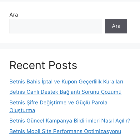
Ara
Ara
Recent Posts
Betnis Bahis İptal ve Kupon Geçerlilik Kuralları
Betnis Canlı Destek Bağlantı Sorunu Çözümü
Betnis Şifre Değiştirme ve Güçlü Parola
Oluşturma
Betnis Güncel Kampanya Bildirimleri Nasıl Açılır?
Betnis Mobil Site Performans Optimizasyonu