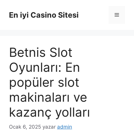
İçeriğe
atla
En iyi Casino Sitesi
Menü
Betnis Slot
Oyunları: En
popüler slot
makinaları ve
kazanç yolları
Ocak 6, 2025
yazar
admin