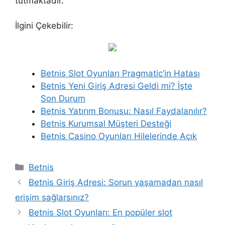
tutmaktadır.
İlgini Çekebilir:
Betnis Slot Oyunları Pragmatic’in Hatası
Betnis Yeni Giriş Adresi Geldi mi? İşte
Son Durum
Betnis Yatırım Bonusu: Nasıl Faydalanılır?
Betnis Kurumsal Müşteri Desteği
Betnis Casino Oyunları Hilelerinde Açık
Kategoriler
Betnis
Betnis Giriş Adresi: Sorun yaşamadan nasıl
erişim sağlarsınız?
Betnis Slot Oyunları: En popüler slot