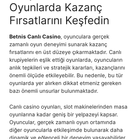
Oyunlarda Kazanç
Fırsatlarını Keşfedin
Betnis Canlı Casino
, oyunculara gerçek
zamanlı oyun deneyimi sunarak kazanç
fırsatlarını en üst düzeye çıkarmaktadır. Canlı
krupiyelerin eşlik ettiği oyunlarda, oyuncuların
anlık tepkileri ve stratejik kararları, kazançlarını
önemli ölçüde etkileyebilir. Bu nedenle, bu tür
oyunlarda yer alırken dikkat etmeniz gereken
bazı önemli unsurlar bulunmaktadır.
Canlı casino oyunları, slot makinelerinden masa
oyunlarına kadar geniş bir yelpazeyi kapsar.
Oyuncular, gerçek zamanlı oyun ortamında
diğer oyuncularla etkileşimde bulunarak daha
dinamik ve eğlenceli bir deneyim yaşayabilirler.