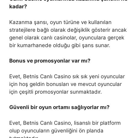
kadar?
Kazanma şansı, oyun türüne ve kullanılan
stratejilere bağlı olarak değişiklik gösterir ancak
genel olarak canlı casinolar, oyunculara gerçek
bir kumarhanede olduğu gibi şans sunar.
Bonus ve promosyonlar var mı?
Evet, Betnis Canlı Casino sık sık yeni oyuncular
için hoş geldin bonusları ve mevcut oyuncular
için çeşitli promosyonlar sunmaktadır.
Güvenli bir oyun ortamı sağlıyorlar mı?
Evet, Betnis Canlı Casino, lisanslı bir platform
olup oyuncuların güvenliğini ön planda