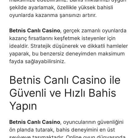
şekilde ayarlamak, özellikle yüksek bahisli
oyunlarda kazanma şansınızı artırır.
Betnis Canlı Casino
, gerçek zamanlı oyunlarda
kazanç fırsatlarını keşfetmek isteyenler için
idealdir. Stratejik düşünerek ve dikkatli hamleler
yaparak, bu benzersiz deneyimden maksimum
fayda sağlayabilirsiniz.
Betnis Canlı Casino ile
Güvenli ve Hızlı Bahis
Yapın
Betnis Canlı Casino
, oyuncularının güvenliğini
ön planda tutarak, bahis deneyimini en üst
seviyeye taşımaktadır. Online oyun dünyasında