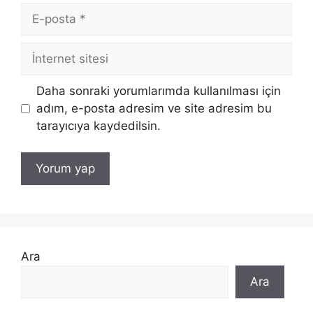
E-
posta
İnternet
sitesi
Daha sonraki yorumlarımda kullanılması için
adım, e-posta adresim ve site adresim bu
tarayıcıya kaydedilsin.
Ara
Ara