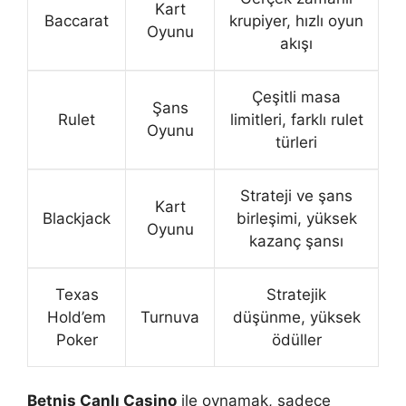
Kart
Baccarat
krupiyer, hızlı oyun
Oyunu
akışı
Çeşitli masa
Şans
Rulet
limitleri, farklı rulet
Oyunu
türleri
Strateji ve şans
Kart
Blackjack
birleşimi, yüksek
Oyunu
kazanç şansı
Texas
Stratejik
Hold’em
Turnuva
düşünme, yüksek
Poker
ödüller
Betnis Canlı Casino
ile oynamak, sadece