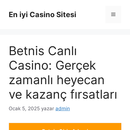
İçeriğe
atla
En iyi Casino Sitesi
Menü
Betnis Canlı
Casino: Gerçek
zamanlı heyecan
ve kazanç fırsatları
Ocak 5, 2025
yazar
admin