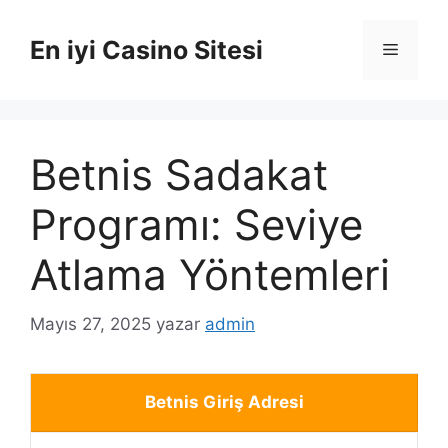
İçeriğe
atla
En iyi Casino Sitesi
Menü
Betnis Sadakat
Programı: Seviye
Atlama Yöntemleri
Mayıs 27, 2025
yazar
admin
Betnis Giriş Adresi