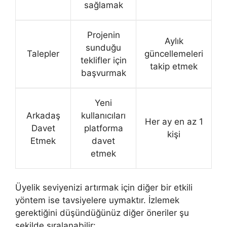
sağlamak
Projenin
Aylık
sunduğu
Talepler
güncellemeleri
teklifler için
takip etmek
başvurmak
Yeni
Arkadaş
kullanıcıları
Her ay en az 1
Davet
platforma
kişi
Etmek
davet
etmek
Üyelik seviyenizi artırmak için diğer bir etkili
yöntem ise tavsiyelere uymaktır. İzlemek
gerektiğini düşündüğünüz diğer öneriler şu
şekilde sıralanabilir: