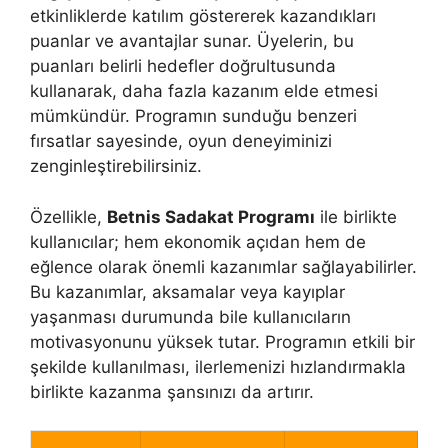
etkinliklerde katılım göstererek kazandıkları
puanlar ve avantajlar sunar. Üyelerin, bu
puanları belirli hedefler doğrultusunda
kullanarak, daha fazla kazanım elde etmesi
mümkündür. Programın sunduğu benzeri
fırsatlar sayesinde, oyun deneyiminizi
zenginleştirebilirsiniz.
Özellikle,
Betnis Sadakat Programı
ile birlikte
kullanıcılar; hem ekonomik açıdan hem de
eğlence olarak önemli kazanımlar sağlayabilirler.
Bu kazanımlar, aksamalar veya kayıplar
yaşanması durumunda bile kullanıcıların
motivasyonunu yüksek tutar. Programın etkili bir
şekilde kullanılması, ilerlemenizi hızlandırmakla
birlikte kazanma şansınızı da artırır.