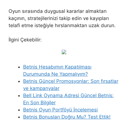
Oyun sırasında duygusal kararlar almaktan
kaçının, stratejilerinizi takip edin ve kayıpları
telafi etme isteğiyle hırslanmaktan uzak durun.
İlgini Çekebilir:
Betnis Hesabımın Kapatılması
Durumunda Ne Yapmalıyım?
Betnis Güncel Promosyonlar: Son fırsatlar
ve kampanyalar
Bell Link Oynama Adresi Güncel Betnis:
En Son Bilgiler
Betnis Oyun Portföyü İncelemesi
Betnis Bonusları Doğru Mu? Test Ettik!