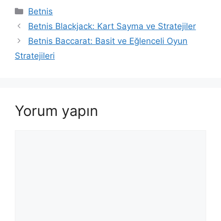
Kategoriler
Betnis
Betnis Blackjack: Kart Sayma ve Stratejiler
Betnis Baccarat: Basit ve Eğlenceli Oyun
Stratejileri
Yorum yapın
Yorum