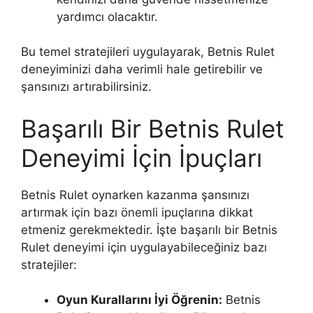
yardımcı olacaktır.
Bu temel stratejileri uygulayarak, Betnis Rulet
deneyiminizi daha verimli hale getirebilir ve
şansınızı artırabilirsiniz.
Başarılı Bir Betnis Rulet
Deneyimi İçin İpuçları
Betnis Rulet oynarken kazanma şansınızı
artırmak için bazı önemli ipuçlarına dikkat
etmeniz gerekmektedir. İşte başarılı bir Betnis
Rulet deneyimi için uygulayabileceğiniz bazı
stratejiler:
Oyun Kurallarını İyi Öğrenin:
Betnis