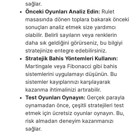
sağlar.
Önceki Oyunları Analiz Edin:
Rulet
masasında dönen toplara bakarak önceki
sonuçları analiz etmek size yardımcı
olabilir. Belirli sayıların veya renklerin
daha sık geldiğini görürseniz, bu bilgiyi
stratejinize entegre edebilirsiniz.
Stratejik Bahis Yöntemleri Kullanın:
Martingale veya Fibonacci gibi bahis
sistemlerini uygulamayı düşünün. Bu
sistemler kayıplarınızı karşılayarak
kazanma ihtimalinizi artırabilir.
Test Oyunları Oynayın:
Gerçek parayla
oynamadan önce, çeşitli stratejileri test
etmek için ücretsiz oyunlar oynayın. Bu,
risk almadan deneyim kazanmanızı
sağlar.