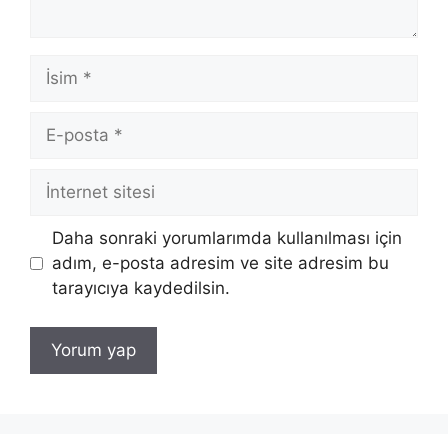
İsim
E-
posta
İnternet
sitesi
Daha sonraki yorumlarımda kullanılması için
adım, e-posta adresim ve site adresim bu
tarayıcıya kaydedilsin.