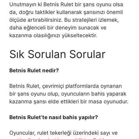
Unutmayın ki Betnis Rulet bir şans oyunu olsa
da, doğru taktikler kullanarak şansınızı önemli
ölçüde artırabilirsiniz. Bu stratejileri izlemek,
daha eğlenceli bir deneyim sunacak ve
kazanma olasılığınızı yükseltecektir.
Sık Sorulan Sorular
Betnis Rulet nedir?
Betnis Rulet, çevrimiçi platformlarda oynanan
bir şans oyunu olup, oyuncuların bahis yaparak
kazanma şansı elde ettikleri bir masa oyunudur.
Betnis Rulet’te nasıl bahis yapılır?
Oyuncular, rulet tekerleği üzerindeki sayı ve