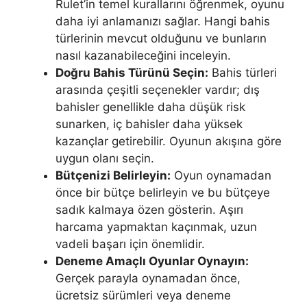
Rulet’in temel kurallarını öğrenmek, oyunu
daha iyi anlamanızı sağlar. Hangi bahis
türlerinin mevcut olduğunu ve bunların
nasıl kazanabileceğini inceleyin.
Doğru Bahis Türünü Seçin:
Bahis türleri
arasında çeşitli seçenekler vardır; dış
bahisler genellikle daha düşük risk
sunarken, iç bahisler daha yüksek
kazançlar getirebilir. Oyunun akışına göre
uygun olanı seçin.
Bütçenizi Belirleyin:
Oyun oynamadan
önce bir bütçe belirleyin ve bu bütçeye
sadık kalmaya özen gösterin. Aşırı
harcama yapmaktan kaçınmak, uzun
vadeli başarı için önemlidir.
Deneme Amaçlı Oyunlar Oynayın:
Gerçek parayla oynamadan önce,
ücretsiz sürümleri veya deneme