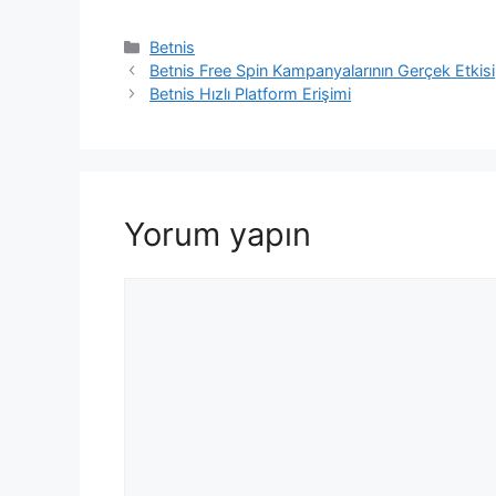
Kategoriler
Betnis
Betnis Free Spin Kampanyalarının Gerçek Etkisi
Betnis Hızlı Platform Erişimi
Yorum yapın
Yorum