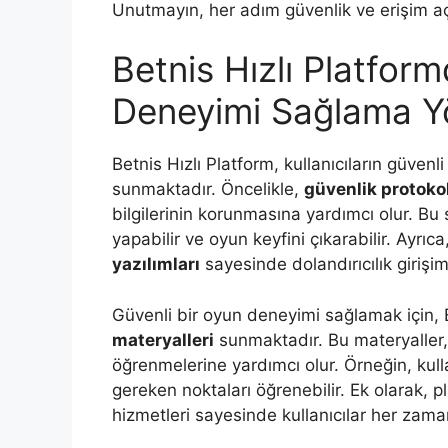
Unutmayın, her adım güvenlik ve erişim aç
Betnis Hızlı Platfor
Deneyimi Sağlama Y
Betnis Hızlı Platform, kullanıcıların güven
sunmaktadır. Öncelikle,
güvenlik protokol
bilgilerinin korunmasına yardımcı olur. Bu 
yapabilir ve oyun keyfini çıkarabilir. Ayrı
yazılımları
sayesinde dolandırıcılık girişi
Güvenli bir oyun deneyimi sağlamak için, Be
materyalleri
sunmaktadır. Bu materyaller, 
öğrenmelerine yardımcı olur. Örneğin, kull
gereken noktaları öğrenebilir. Ek olarak, 
hizmetleri sayesinde kullanıcılar her zaman