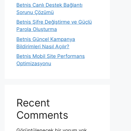
Betnis Canlı Destek Bağlantı
Sorunu Çözümü
Betnis Şifre Değiştirme ve Güçlü
Parola Oluşturma
Betnis Güncel Kampanya
Bildirimleri Nasıl Açılır?
Betnis Mobil Site Performans
Optimizasyonu
Recent
Comments
Görüntülenecek bir yorum yok.