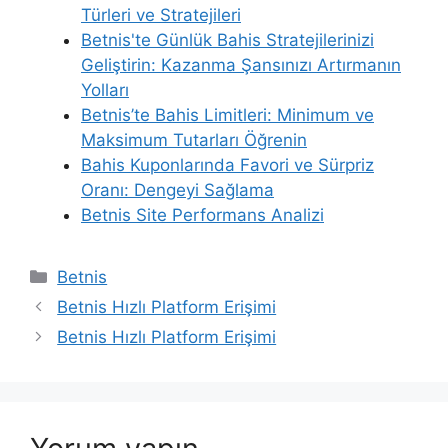
Türleri ve Stratejileri
Betnis'te Günlük Bahis Stratejilerinizi
Geliştirin: Kazanma Şansınızı Artırmanın
Yolları
Betnis’te Bahis Limitleri: Minimum ve
Maksimum Tutarları Öğrenin
Bahis Kuponlarında Favori ve Sürpriz
Oranı: Dengeyi Sağlama
Betnis Site Performans Analizi
Kategoriler
Betnis
Betnis Hızlı Platform Erişimi
Betnis Hızlı Platform Erişimi