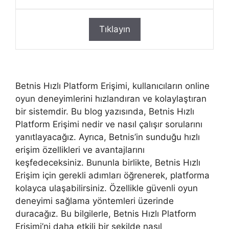
Tıklayın
Betnis Hızlı Platform Erişimi, kullanıcıların online
oyun deneyimlerini hızlandıran ve kolaylaştıran
bir sistemdir. Bu blog yazısında, Betnis Hızlı
Platform Erişimi nedir ve nasıl çalışır sorularını
yanıtlayacağız. Ayrıca, Betnis’in sunduğu hızlı
erişim özellikleri ve avantajlarını
keşfedeceksiniz. Bununla birlikte, Betnis Hızlı
Erişim için gerekli adımları öğrenerek, platforma
kolayca ulaşabilirsiniz. Özellikle güvenli oyun
deneyimi sağlama yöntemleri üzerinde
duracağız. Bu bilgilerle, Betnis Hızlı Platform
Erişimi’ni daha etkili bir şekilde nasıl