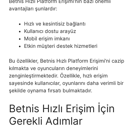
Betnis Hızlı Platform Erişimi’nin bazı önemli
avantajları şunlardır:
Hızlı ve kesintisiz bağlantı
Kullanıcı dostu arayüz
Mobil erişim imkanı
Etkin müşteri destek hizmetleri
Bu özellikler, Betnis Hızlı Platform Erişimi’ni cazip
kılmakta ve oyuncuların deneyimlerini
zenginleştirmektedir. Özellikle, hızlı erişim
sayesinde kullanıcılar, oyunlarını daha verimli bir
şekilde oynama fırsatı bulmaktadır.
Betnis Hızlı Erişim İçin
Gerekli Adımlar