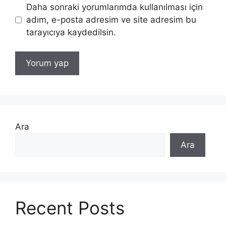
Daha sonraki yorumlarımda kullanılması için
adım, e-posta adresim ve site adresim bu
tarayıcıya kaydedilsin.
Ara
Ara
Recent Posts