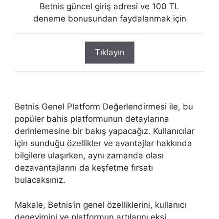
Betnis güncel giriş adresi ve 100 TL
deneme bonusundan faydalanmak için
Tıklayın
Betnis Genel Platform Değerlendirmesi ile, bu
popüler bahis platformunun detaylarına
derinlemesine bir bakış yapacağız. Kullanıcılar
için sunduğu özellikler ve avantajlar hakkında
bilgilere ulaşırken, aynı zamanda olası
dezavantajlarını da keşfetme fırsatı
bulacaksınız.
Makale, Betnis’in genel özelliklerini, kullanıcı
deneyimini ve platformun artılarını eksi