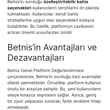
Betnis’in sunduğu
özelleştirilebilir bahis
seçenekleri
kullanıcıların tercihlerini ön planda
tutmaktadır. Kullanıcılar, kendi bahis
stratejilerine uygun olan seçenekleri kolayca
bulabilirler. Bu özellik, platformun cazibesini
artıran önemli unsurlardan biridir.
Betnis’in Avantajları ve
Dezavantajları
Betnis Genel Platform Değerlendirmesi
çerçevesinde, Betnis’in sunduğu bazı avantajlar
dikkat çekmektedir. Öncelikle, platform kullanıcı
dostu bir arayüze sahiptir. Bu, yeni kullanıcıların
siteye kolayca alışmasını sağlar. Ayrıca, geniş
bir oyun yelpazesi sunarak, farklı zevklere hitap
etmektedir.