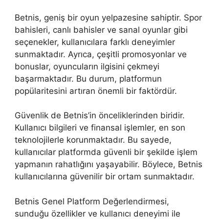
Betnis, geniş bir oyun yelpazesine sahiptir. Spor
bahisleri, canlı bahisler ve sanal oyunlar gibi
seçenekler, kullanıcılara farklı deneyimler
sunmaktadır. Ayrıca, çeşitli promosyonlar ve
bonuslar, oyuncuların ilgisini çekmeyi
başarmaktadır. Bu durum, platformun
popülaritesini artıran önemli bir faktördür.
Güvenlik de Betnis’in önceliklerinden biridir.
Kullanıcı bilgileri ve finansal işlemler, en son
teknolojilerle korunmaktadır. Bu sayede,
kullanıcılar platformda güvenli bir şekilde işlem
yapmanın rahatlığını yaşayabilir. Böylece, Betnis
kullanıcılarına güvenilir bir ortam sunmaktadır.
Betnis Genel Platform Değerlendirmesi,
sunduğu özellikler ve kullanıcı deneyimi ile