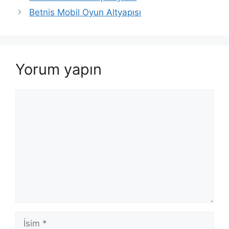
Betnis Mobil Oyun Altyapısı
Yorum yapın
Yorum
İsim