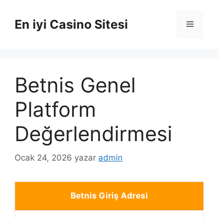
İçeriğe
atla
En iyi Casino Sitesi
Menü
Betnis Genel
Platform
Değerlendirmesi
Ocak 24, 2026
yazar
admin
Betnis Giriş Adresi