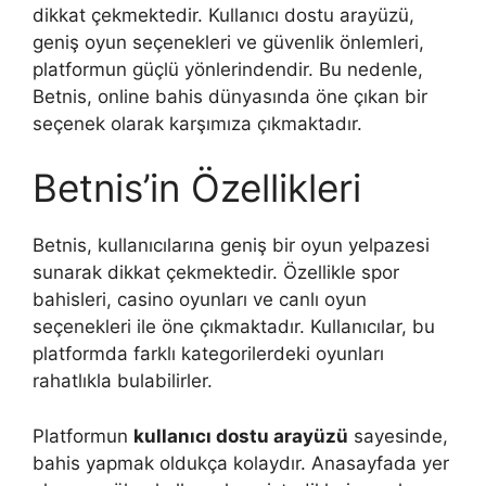
dikkat çekmektedir. Kullanıcı dostu arayüzü,
geniş oyun seçenekleri ve güvenlik önlemleri,
platformun güçlü yönlerindendir. Bu nedenle,
Betnis, online bahis dünyasında öne çıkan bir
seçenek olarak karşımıza çıkmaktadır.
Betnis’in Özellikleri
Betnis, kullanıcılarına geniş bir oyun yelpazesi
sunarak dikkat çekmektedir. Özellikle spor
bahisleri, casino oyunları ve canlı oyun
seçenekleri ile öne çıkmaktadır. Kullanıcılar, bu
platformda farklı kategorilerdeki oyunları
rahatlıkla bulabilirler.
Platformun
kullanıcı dostu arayüzü
sayesinde,
bahis yapmak oldukça kolaydır. Anasayfada yer