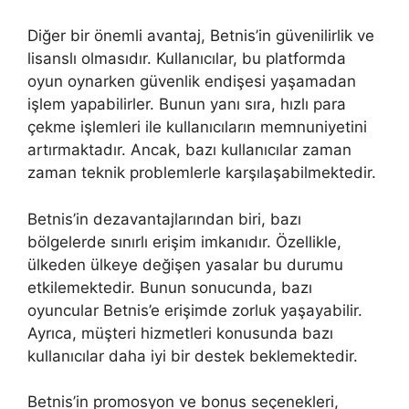
Diğer bir önemli avantaj, Betnis’in güvenilirlik ve
lisanslı olmasıdır. Kullanıcılar, bu platformda
oyun oynarken güvenlik endişesi yaşamadan
işlem yapabilirler. Bunun yanı sıra, hızlı para
çekme işlemleri ile kullanıcıların memnuniyetini
artırmaktadır. Ancak, bazı kullanıcılar zaman
zaman teknik problemlerle karşılaşabilmektedir.
Betnis’in dezavantajlarından biri, bazı
bölgelerde sınırlı erişim imkanıdır. Özellikle,
ülkeden ülkeye değişen yasalar bu durumu
etkilemektedir. Bunun sonucunda, bazı
oyuncular Betnis’e erişimde zorluk yaşayabilir.
Ayrıca, müşteri hizmetleri konusunda bazı
kullanıcılar daha iyi bir destek beklemektedir.
Betnis’in promosyon ve bonus seçenekleri,