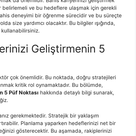
mak da önemlidir. Bahis kariyerinizi geliştirmek
r belirlemeli ve bu hedeflere ulaşmak için gerekli
bahis deneyimi bir öğrenme sürecidir ve bu süreçte
olda size yardımcı olacaktır. Bu bilgiler ışığında,
kullanabilirsiniz.
erinizi Geliştirmenin 5
aktör çok önemlidir. Bu noktada, doğru stratejileri
ullanmak kritik rol oynamaktadır. Bu bölümde,
in 5 Püf Noktası
hakkında detaylı bilgi sunarak,
ğiz.
anız gerekmektedir. Stratejik bir yaklaşım
ırabilir. Planlama yaparken hedeflerinizi net bir
eğinizi gösterecektir. Bu aşamada, rakiplerinizi