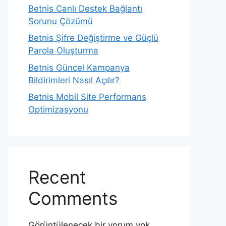
Betnis Canlı Destek Bağlantı
Sorunu Çözümü
Betnis Şifre Değiştirme ve Güçlü
Parola Oluşturma
Betnis Güncel Kampanya
Bildirimleri Nasıl Açılır?
Betnis Mobil Site Performans
Optimizasyonu
Recent
Comments
Görüntülenecek bir yorum yok.