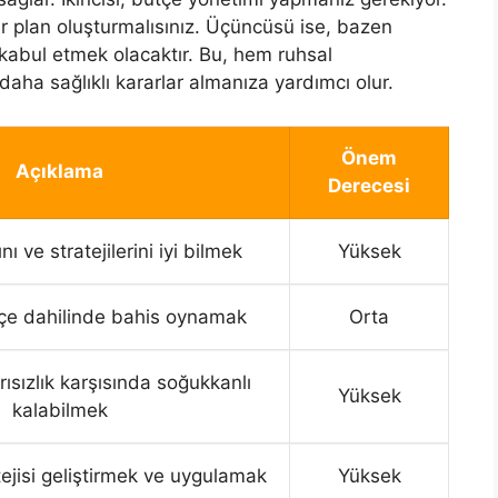
r plan oluşturmalısınız. Üçüncüsü ise, bazen
kabul etmek olacaktır. Bu, hem ruhsal
aha sağlıklı kararlar almanıza yardımcı olur.
Önem
Açıklama
Derecesi
ı ve stratejilerini iyi bilmek
Yüksek
tçe dahilinde bahis oynamak
Orta
ısızlık karşısında soğukkanlı
Yüksek
kalabilmek
atejisi geliştirmek ve uygulamak
Yüksek