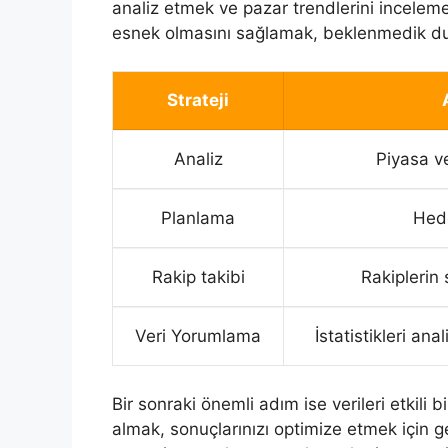
analiz etmek ve pazar trendlerini incelem
esnek olmasını sağlamak, beklenmedik dur
Strateji
Analiz
Piyasa ve
Planlama
Hede
Rakip takibi
Rakiplerin 
Veri Yorumlama
İstatistikleri an
Bir sonraki önemli adım ise verileri etkili b
almak, sonuçlarınızı optimize etmek için ger