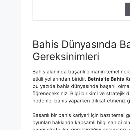
Bahis Dünyasında Ba
Gereksinimleri
Bahis alanında başarılı olmanın temel nokta
etkili yollarından biridir.
Betnis’te Bahis K
bu yazıda bahis dünyasında başarılı olmak
öğreneceksiniz. Bilgi birikimi ve stratejik d
nedenle, bahis yaparken dikkat etmeniz ge
Başarılı bir bahis kariyeri için bazı temel g
oyunları hakkında kapsamlı bilgi sahibi olm
hangi stratejileri gerektirdiğini anlamanızı