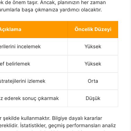
ek de önem taşır. Ancak, planınızın her zaman
umlarla başa çıkmanıza yardımcı olacaktır.
Açıklama
Öncelik Düzeyi
rilerini incelemek
Yüksek
f belirlemek
Yüksek
stratejilerini izlemek
Orta
aliz ederek sonuç çıkarmak
Düşük
ir şekilde kullanmaktır. Bilgiye dayalı kararlar
eklidir. İstatistikler, geçmiş performansları analiz