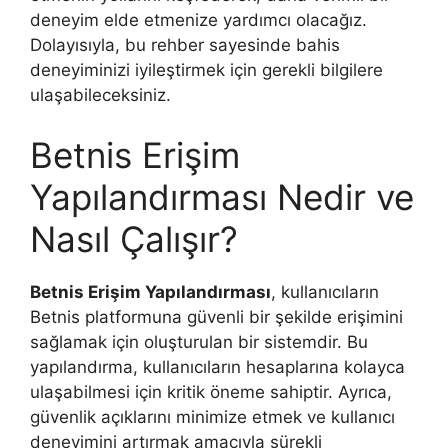
deneyim elde etmenize yardımcı olacağız.
Dolayısıyla, bu rehber sayesinde bahis
deneyiminizi iyileştirmek için gerekli bilgilere
ulaşabileceksiniz.
Betnis Erişim
Yapılandırması Nedir ve
Nasıl Çalışır?
Betnis Erişim Yapılandırması
, kullanıcıların
Betnis platformuna güvenli bir şekilde erişimini
sağlamak için oluşturulan bir sistemdir. Bu
yapılandırma, kullanıcıların hesaplarına kolayca
ulaşabilmesi için kritik öneme sahiptir. Ayrıca,
güvenlik açıklarını minimize etmek ve kullanıcı
deneyimini artırmak amacıyla sürekli