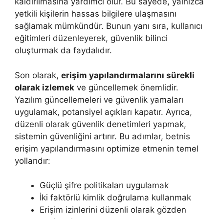
kaldırılmasına yardımcı olur. Bu sayede, yalnızca
yetkili kişilerin hassas bilgilere ulaşmasını
sağlamak mümkündür. Bunun yanı sıra, kullanıcı
eğitimleri düzenleyerek, güvenlik bilinci
oluşturmak da faydalıdır.
Son olarak,
erişim yapılandırmalarını sürekli
olarak izlemek
ve güncellemek önemlidir.
Yazılım güncellemeleri ve güvenlik yamaları
uygulamak, potansiyel açıkları kapatır. Ayrıca,
düzenli olarak güvenlik denetimleri yapmak,
sistemin güvenliğini artırır. Bu adımlar, betnis
erişim yapılandırmasını optimize etmenin temel
yollarıdır:
Güçlü şifre politikaları uygulamak
İki faktörlü kimlik doğrulama kullanmak
Erişim izinlerini düzenli olarak gözden