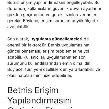
Betnis erişim yapılandırmasını engelleyebilir. Bu
durumda, kullanıcıların güvenlik duvarı ayarlarını
gözden geçirmeleri ve gerekli izinleri vermeleri
gerekir. Böylece, erişim sorunları büyük ölçüde
azaltılabilir.
Son olarak,
uygulama güncellemeleri
de
önemli bir faktördür. Betnis uygulamasının
güncel olmaması, erişim problemlerine yol
açabilir. Kullanıcılar, uygulamanın en son
sürümünü kullandıklarından emin olmalıdır.
Böylece, tüm yeni özelliklerden yararlanabilir ve
olası hataları minimize edebilirler.
Betnis Erişim
Yapılandırmasını