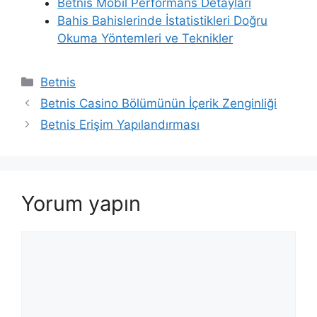
Betnis Mobil Performans Detayları
Bahis Bahislerinde İstatistikleri Doğru
Okuma Yöntemleri ve Teknikler
Kategoriler
Betnis
Betnis Casino Bölümünün İçerik Zenginliği
Betnis Erişim Yapılandırması
Yorum yapın
Yorum