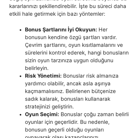
kararlarınızı şekillendirebilir. İşte bu süreci daha
etkili hale getirmek için bazı yöntemler:
Bonus Şartlarını İyi Okuyun:
Her
bonusun kendine özgü şartları vardır.
Çevrim şartlarını, oyun kısıtlamalarını ve
sürelerini kontrol ederek, hangi bonusların
sizin oyun tarzınıza uygun olduğunu
belirleyin.
Risk Yönetimi:
Bonuslar risk almanıza
yardımcı olabilir, ancak asla aşırıya
kaçmamalısınız. Belirlenen bütçenize
sadık kalarak, bonusları kullanarak
stratejinizi geliştirin.
Oyun Seçimi:
Bonuslar çoğu zaman belirli
oyunlar için geçerlidir. Bu nedenle,
bonusun geçerli olduğu oyunları
oynayarak olası kazançlarınızı