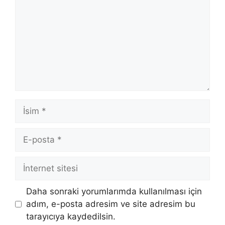
İsim
E-
posta
İnternet
sitesi
Daha sonraki yorumlarımda kullanılması için
adım, e-posta adresim ve site adresim bu
tarayıcıya kaydedilsin.