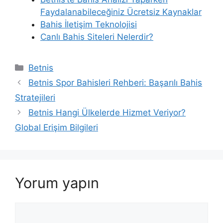
Faydalanabileceğiniz Ücretsiz Kaynaklar
Bahis İletişim Teknolojisi
Canlı Bahis Siteleri Nelerdir?
Kategoriler
Betnis
Betnis Spor Bahisleri Rehberi: Başarılı Bahis
Stratejileri
Betnis Hangi Ülkelerde Hizmet Veriyor?
Global Erişim Bilgileri
Yorum yapın
Yorum