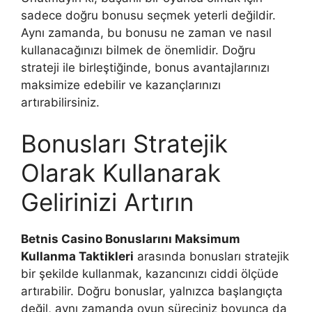
sadece doğru bonusu seçmek yeterli değildir.
Aynı zamanda, bu bonusu ne zaman ve nasıl
kullanacağınızı bilmek de önemlidir. Doğru
strateji ile birleştiğinde, bonus avantajlarınızı
maksimize edebilir ve kazançlarınızı
artırabilirsiniz.
Bonusları Stratejik
Olarak Kullanarak
Gelirinizi Artırın
Betnis Casino Bonuslarını Maksimum
Kullanma Taktikleri
arasında bonusları stratejik
bir şekilde kullanmak, kazancınızı ciddi ölçüde
artırabilir. Doğru bonuslar, yalnızca başlangıçta
değil, aynı zamanda oyun süreciniz boyunca da