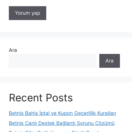
Ara
Ara
Recent Posts
Betnis Bahis İptal ve Kupon Geçerlilik Kuralları
Betnis Canlı Destek Bağlantı Sorunu Çözümü