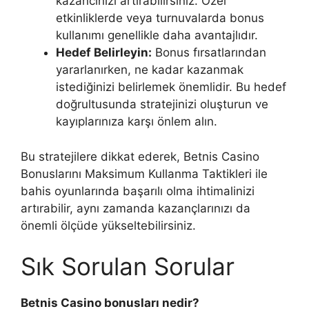
kazancınızı artırabilirsiniz. Özel
etkinliklerde veya turnuvalarda bonus
kullanımı genellikle daha avantajlıdır.
Hedef Belirleyin:
Bonus fırsatlarından
yararlanırken, ne kadar kazanmak
istediğinizi belirlemek önemlidir. Bu hedef
doğrultusunda stratejinizi oluşturun ve
kayıplarınıza karşı önlem alın.
Bu stratejilere dikkat ederek, Betnis Casino
Bonuslarını Maksimum Kullanma Taktikleri ile
bahis oyunlarında başarılı olma ihtimalinizi
artırabilir, aynı zamanda kazançlarınızı da
önemli ölçüde yükseltebilirsiniz.
Sık Sorulan Sorular
Betnis Casino bonusları nedir?