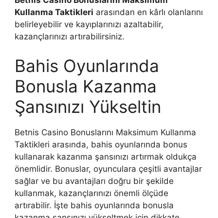
Betnis Casino Bonuslarını Maksimum
Kullanma Taktikleri
arasından en kârlı olanlarını
belirleyebilir ve kayıplarınızı azaltabilir,
kazançlarınızı artırabilirsiniz.
Bahis Oyunlarında
Bonusla Kazanma
Şansınızı Yükseltin
Betnis Casino Bonuslarını Maksimum Kullanma
Taktikleri arasında, bahis oyunlarında bonus
kullanarak kazanma şansınızı artırmak oldukça
önemlidir. Bonuslar, oyunculara çeşitli avantajlar
sağlar ve bu avantajları doğru bir şekilde
kullanmak, kazançlarınızı önemli ölçüde
artırabilir. İşte bahis oyunlarında bonusla
kazanma şansınızı yükseltmek için dikkate