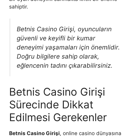
sahiptir.
Betnis Casino Girişi, oyuncuların
güvenli ve keyifli bir kumar
deneyimi yaşamaları için önemlidir.
Doğru bilgilere sahip olarak,
eğlencenin tadını çıkarabilirsiniz.
Betnis Casino Girişi
Sürecinde Dikkat
Edilmesi Gerekenler
Betnis Casino Girişi
, online casino dünyasına