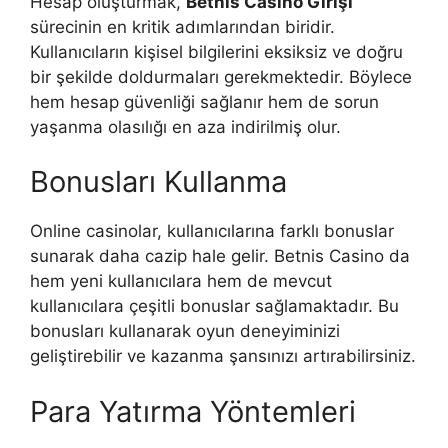
Hesap oluşturmak,
Betnis Casino Girişi
sürecinin en kritik adımlarından biridir.
Kullanıcıların kişisel bilgilerini eksiksiz ve doğru
bir şekilde doldurmaları gerekmektedir. Böylece
hem hesap güvenliği sağlanır hem de sorun
yaşanma olasılığı en aza indirilmiş olur.
Bonusları Kullanma
Online casinolar, kullanıcılarına farklı bonuslar
sunarak daha cazip hale gelir. Betnis Casino da
hem yeni kullanıcılara hem de mevcut
kullanıcılara çeşitli bonuslar sağlamaktadır. Bu
bonusları kullanarak oyun deneyiminizi
geliştirebilir ve kazanma şansınızı artırabilirsiniz.
Para Yatırma Yöntemleri