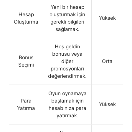
Yeni bir hesap
Hesap
oluşturmak için
Yüksek
Oluşturma
gerekli bilgileri
sağlamak.
Hoş geldin
bonusu veya
Bonus
diğer
Orta
Seçimi
promosyonları
değerlendirmek.
Oyun oynamaya
Para
başlamak için
Yüksek
Yatırma
hesabınıza para
yatırmak.