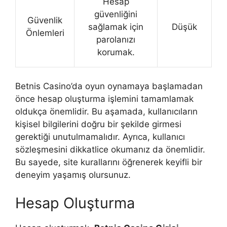
Hesap
güvenliğini
Güvenlik
sağlamak için
Düşük
Önlemleri
parolanızı
korumak.
Betnis Casino’da oyun oynamaya başlamadan
önce hesap oluşturma işlemini tamamlamak
oldukça önemlidir. Bu aşamada, kullanıcıların
kişisel bilgilerini doğru bir şekilde girmesi
gerektiği unutulmamalıdır. Ayrıca, kullanıcı
sözleşmesini dikkatlice okumanız da önemlidir.
Bu sayede, site kurallarını öğrenerek keyifli bir
deneyim yaşamış olursunuz.
Hesap Oluşturma