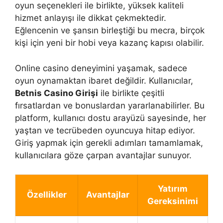
oyun seçenekleri ile birlikte, yüksek kaliteli
hizmet anlayışı ile dikkat çekmektedir.
Eğlencenin ve şansın birleştiği bu mecra, birçok
kişi için yeni bir hobi veya kazanç kapısı olabilir.
Online casino deneyimini yaşamak, sadece
oyun oynamaktan ibaret değildir. Kullanıcılar,
Betnis Casino Girişi
ile birlikte çeşitli
fırsatlardan ve bonuslardan yararlanabilirler. Bu
platform, kullanıcı dostu arayüzü sayesinde, her
yaştan ve tecrübeden oyuncuya hitap ediyor.
Giriş yapmak için gerekli adımları tamamlamak,
kullanıcılara göze çarpan avantajlar sunuyor.
Yatırım
Özellikler
Avantajlar
Gereksinimi