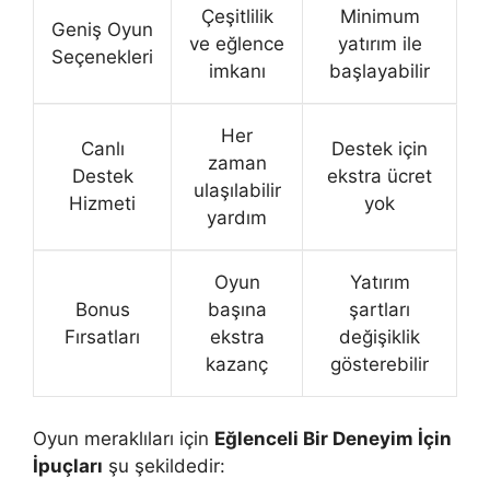
Çeşitlilik
Minimum
Geniş Oyun
ve eğlence
yatırım ile
Seçenekleri
imkanı
başlayabilir
Her
Canlı
Destek için
zaman
Destek
ekstra ücret
ulaşılabilir
Hizmeti
yok
yardım
Oyun
Yatırım
Bonus
başına
şartları
Fırsatları
ekstra
değişiklik
kazanç
gösterebilir
Oyun meraklıları için
Eğlenceli Bir Deneyim İçin
İpuçları
şu şekildedir: