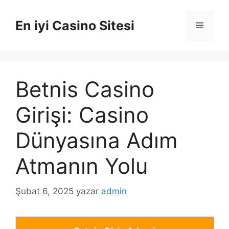
İçeriğe
atla
En iyi Casino Sitesi
Menü
Betnis Casino
Girişi: Casino
Dünyasına Adım
Atmanın Yolu
Şubat 6, 2025
yazar
admin