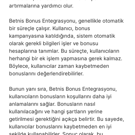
artırmalarına yardımcı olur.
Betnis Bonus Entegrasyonu, genellikle otomatik
bir süreçle çalışır. Kullanıcı, bonus
kampanyasına katıldığında, sistem otomatik
olarak gerekli bilgileri işler ve bonusu
hesaplarına tanımlar. Bu süreçte, kullanıcıların
herhangi bir ek işlem yapmasına gerek kalmaz.
Böylece, kullanıcılar zaman kaybetmeden
bonuslarını değerlendirebilirler.
Bunun yanı sıra, Betnis Bonus Entegrasyonu,
kullanıcıların bonusların koşullarını daha iyi
anlamalarını sağlar. Bonusların nasıl
kullanılacağını ve hangi şartların yerine
getirilmesi gerektiğini açıkça belirtir. Bu sayede,
kullanıcılar bonuslarını kaybetmeden en iyi
şekilde kullanabilirler. Sonuç olarak, bu