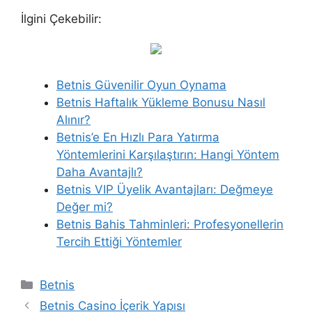
İlgini Çekebilir:
Betnis Güvenilir Oyun Oynama
Betnis Haftalık Yükleme Bonusu Nasıl
Alınır?
Betnis’e En Hızlı Para Yatırma
Yöntemlerini Karşılaştırın: Hangi Yöntem
Daha Avantajlı?
Betnis VIP Üyelik Avantajları: Değmeye
Değer mi?
Betnis Bahis Tahminleri: Profesyonellerin
Tercih Ettiği Yöntemler
Kategoriler
Betnis
Betnis Casino İçerik Yapısı