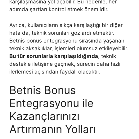
karşılaşmasına yol açabilir. Bu nedenle, her
adımda şartları kontrol etmek önemlidir.
Ayrıca, kullanıcıların sıkça karşılaştığı bir diğer
hata da, teknik sorunları göz ardı etmektir.
Betnis bonus entegrasyonu sırasında yaşanan
teknik aksaklıklar, işlemleri olumsuz etkileyebilir.
Bu tür sorunlarla karşılaşıldığında
, teknik
destekle iletişime geçmek, sürecin daha hızlı
ilerlemesi açısından faydalı olacaktır.
Betnis Bonus
Entegrasyonu ile
Kazançlarınızı
Artırmanın Yolları