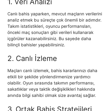
1. Veri Analizi
Canlı bahis yaparken, mevcut maçların verilerini
analiz etmek bu süreçte çok önemli bir adımdır.
Takım istatistikleri, oyuncu performansları,
önceki maç sonuçları gibi verileri kullanarak
içgörüler kazanabilirsiniz. Bu sayede daha
bilinçli bahisler yapabilirsiniz.
2. Canlı İzleme
Maçları canlı izlemek, bahis kararlarınızı daha
etkili bir şekilde yönlendirmenize yardımcı
olabilir. Oyun sırasında takımın performansı,
sakatlıklar veya taktik değişiklikleri hakkında
anında bilgi sahibi olmak size avantaj sağlar.
3. Ortak Bahis Stratejileri