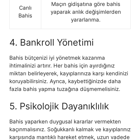
Maçın gidişatına göre bahis
Canlı
yaparak anlık değişimlerden
Bahis
yararlanma.
4. Bankroll Yönetimi
Bahis bütçenizi iyi yönetmek kazanma
ihtimalinizi artırır. Her bahis için ayırdığınız
miktarı belirleyerek, kayıplarınıza karşı kendinizi
koruyabilirsiniz. Ayrıca, kaybettiğinizde daha
fazla bahis yapma tuzağına düşmemelisiniz.
5. Psikolojik Dayanıklılık
Bahis yaparken duygusal kararlar vermekten
kaçınmalısınız. Soğukkanlı kalmak ve kayıplarınız
karşısında mantıklı hareket etmek, uzun vadede