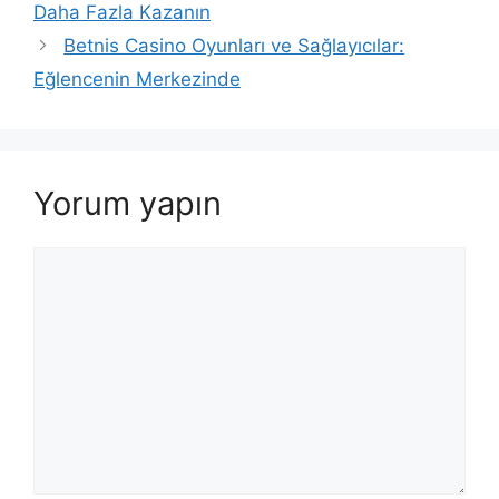
Daha Fazla Kazanın
Betnis Casino Oyunları ve Sağlayıcılar:
Eğlencenin Merkezinde
Yorum yapın
Yorum