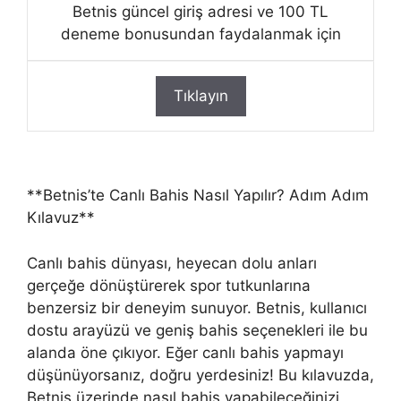
Betnis güncel giriş adresi ve 100 TL
deneme bonusundan faydalanmak için
Tıklayın
**Betnis’te Canlı Bahis Nasıl Yapılır? Adım Adım
Kılavuz**
Canlı bahis dünyası, heyecan dolu anları
gerçeğe dönüştürerek spor tutkunlarına
benzersiz bir deneyim sunuyor. Betnis, kullanıcı
dostu arayüzü ve geniş bahis seçenekleri ile bu
alanda öne çıkıyor. Eğer canlı bahis yapmayı
düşünüyorsanız, doğru yerdesiniz! Bu kılavuzda,
Betnis üzerinde nasıl bahis yapabileceğinizi