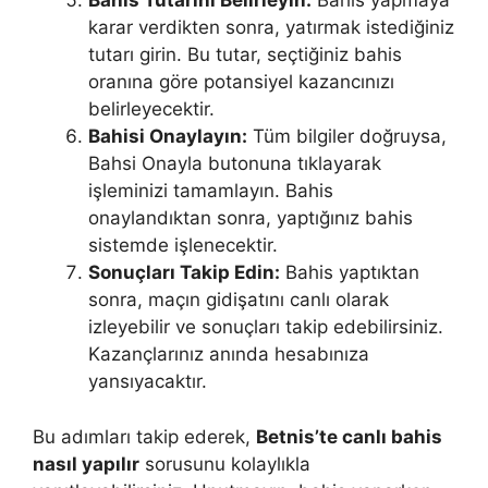
Bahis Tutarını Belirleyin:
Bahis yapmaya
karar verdikten sonra, yatırmak istediğiniz
tutarı girin. Bu tutar, seçtiğiniz bahis
oranına göre potansiyel kazancınızı
belirleyecektir.
Bahisi Onaylayın:
Tüm bilgiler doğruysa,
Bahsi Onayla butonuna tıklayarak
işleminizi tamamlayın. Bahis
onaylandıktan sonra, yaptığınız bahis
sistemde işlenecektir.
Sonuçları Takip Edin:
Bahis yaptıktan
sonra, maçın gidişatını canlı olarak
izleyebilir ve sonuçları takip edebilirsiniz.
Kazançlarınız anında hesabınıza
yansıyacaktır.
Bu adımları takip ederek,
Betnis’te canlı bahis
nasıl yapılır
sorusunu kolaylıkla