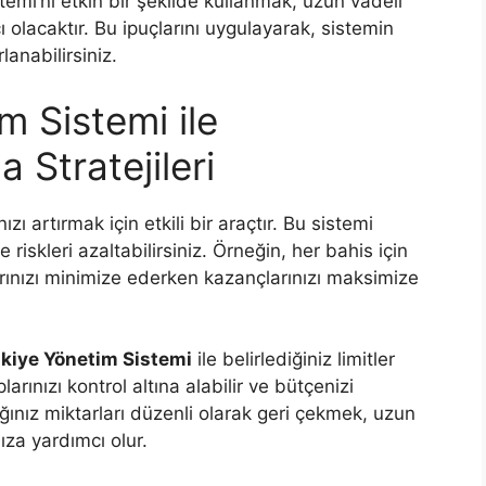
emi’ni etkin bir şekilde kullanmak, uzun vadeli
 olacaktır. Bu ipuçlarını uygulayarak, sistemin
anabilirsiniz.
m Sistemi ile
 Stratejileri
ı artırmak için etkili bir araçtır. Bu sistemi
 riskleri azaltabilirsiniz. Örneğin, her bahis için
larınızı minimize ederken kazançlarınızı maksimize
akiye Yönetim Sistemi
ile belirlediğiniz limitler
arınızı kontrol altına alabilir ve bütçenizi
ınız miktarları düzenli olarak geri çekmek, uzun
ıza yardımcı olur.