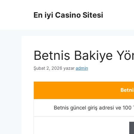
İçeriğe
atla
En iyi Casino Sitesi
Betnis Bakiye Yö
Şubat 2, 2026
yazar
admin
Betni
Betnis güncel giriş adresi ve 1