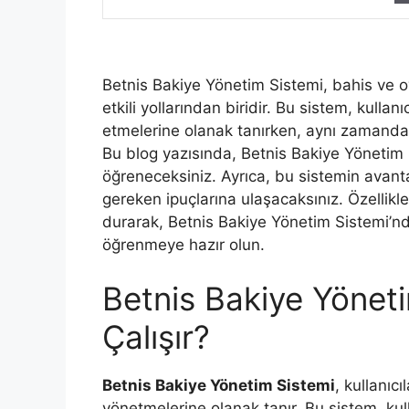
Betnis Bakiye Yönetim Sistemi, bahis ve 
etkili yollarından biridir. Bu sistem, kullan
etmelerine olanak tanırken, aynı zamanda da
Bu blog yazısında, Betnis Bakiye Yönetim S
öğreneceksiniz. Ayrıca, bu sistemin avanta
gereken ipuçlarına ulaşacaksınız. Özellikle,
durarak, Betnis Bakiye Yönetim Sistemi’nde
öğrenmeye hazır olun.
Betnis Bakiye Yöneti
Çalışır?
Betnis Bakiye Yönetim Sistemi
, kullanıcı
yönetmelerine olanak tanır. Bu sistem, kull