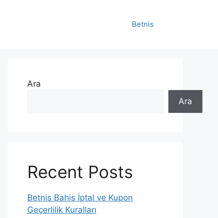
Betnis
Ara
Ara
Recent Posts
Betnis Bahis İptal ve Kupon
Geçerlilik Kuralları