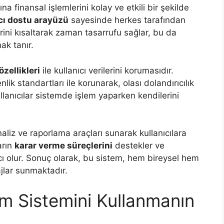
na finansal işlemlerini kolay ve etkili bir şekilde
cı dostu arayüzü
sayesinde herkes tarafından
elerini kısaltarak zaman tasarrufu sağlar, bu da
ak tanır.
zellikleri
ile kullanıcı verilerini korumasıdır.
enlik standartları ile korunarak, olası dolandırıcılık
ullanıcılar sistemde işlem yaparken kendilerini
aliz ve raporlama araçları sunarak kullanıcılara
ların
karar verme süreçlerini
destekler ve
cı olur. Sonuç olarak, bu sistem, hem bireysel hem
ajlar sunmaktadır.
im Sistemini Kullanmanın