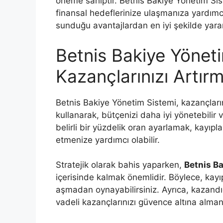
öneme sahiptir. Betnis Bakiye Yönetim Sist
finansal hedeflerinize ulaşmanıza yardımcı
sunduğu avantajlardan en iyi şekilde yararl
Betnis Bakiye Yöneti
Kazançlarınızı Artırma
Betnis Bakiye Yönetim Sistemi, kazançlarınız
kullanarak, bütçenizi daha iyi yönetebilir ve
belirli bir yüzdelik oran ayarlamak, kayıp
etmenize yardımcı olabilir.
Stratejik olarak bahis yaparken,
Betnis B
içerisinde kalmak önemlidir. Böylece, kayıpl
aşmadan oynayabilirsiniz. Ayrıca, kazandığ
vadeli kazançlarınızı güvence altına alman