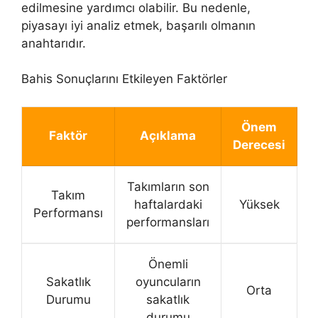
edilmesine yardımcı olabilir. Bu nedenle,
piyasayı iyi analiz etmek, başarılı olmanın
anahtarıdır.
Bahis Sonuçlarını Etkileyen Faktörler
Önem
Faktör
Açıklama
Derecesi
Takımların son
Takım
haftalardaki
Yüksek
Performansı
performansları
Önemli
Sakatlık
oyuncuların
Orta
Durumu
sakatlık
durumu