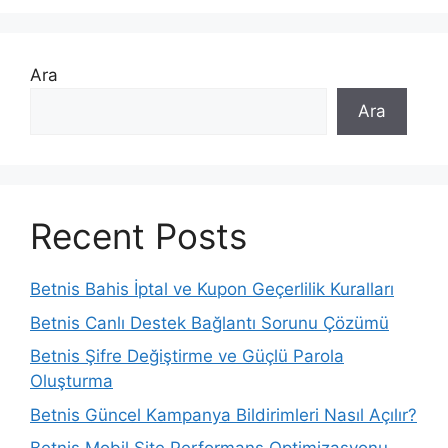
Ara
Ara
Recent Posts
Betnis Bahis İptal ve Kupon Geçerlilik Kuralları
Betnis Canlı Destek Bağlantı Sorunu Çözümü
Betnis Şifre Değiştirme ve Güçlü Parola
Oluşturma
Betnis Güncel Kampanya Bildirimleri Nasıl Açılır?