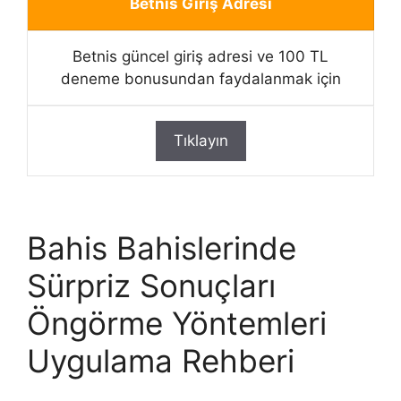
Betnis Giriş Adresi
Betnis güncel giriş adresi ve 100 TL
deneme bonusundan faydalanmak için
Tıklayın
Bahis Bahislerinde
Sürpriz Sonuçları
Öngörme Yöntemleri
Uygulama Rehberi