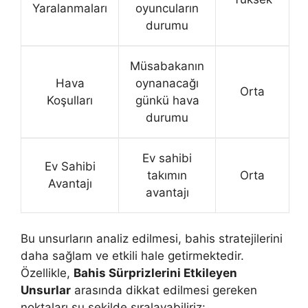
Yaralanmaları
oyuncuların
durumu
Müsabakanın
Hava
oynanacağı
Orta
Koşulları
günkü hava
durumu
Ev sahibi
Ev Sahibi
takımın
Orta
Avantajı
avantajı
Bu unsurların analiz edilmesi, bahis stratejilerini
daha sağlam ve etkili hale getirmektedir.
Özellikle,
Bahis Sürprizlerini Etkileyen
Unsurlar
arasında dikkat edilmesi gereken
noktaları şu şekilde sıralayabiliriz: