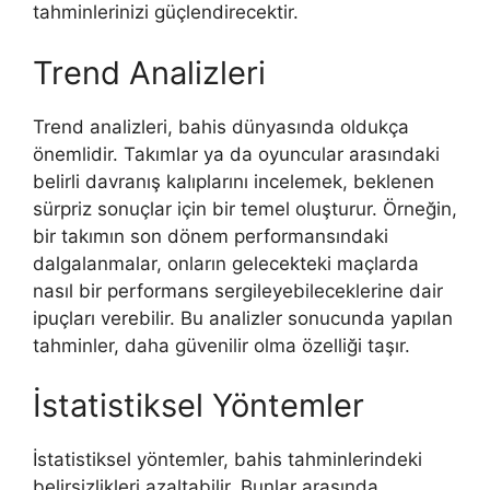
tahminlerinizi güçlendirecektir.
Trend Analizleri
Trend analizleri, bahis dünyasında oldukça
önemlidir. Takımlar ya da oyuncular arasındaki
belirli davranış kalıplarını incelemek, beklenen
sürpriz sonuçlar için bir temel oluşturur. Örneğin,
bir takımın son dönem performansındaki
dalgalanmalar, onların gelecekteki maçlarda
nasıl bir performans sergileyebileceklerine dair
ipuçları verebilir. Bu analizler sonucunda yapılan
tahminler, daha güvenilir olma özelliği taşır.
İstatistiksel Yöntemler
İstatistiksel yöntemler, bahis tahminlerindeki
belirsizlikleri azaltabilir. Bunlar arasında