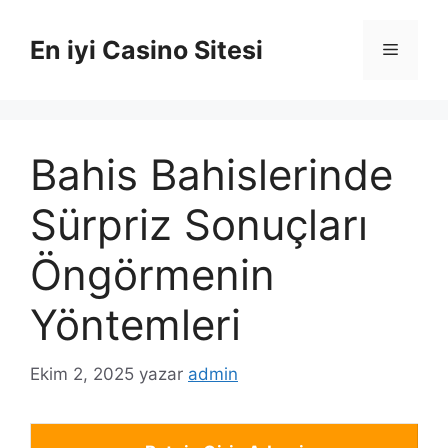
İçeriğe
atla
En iyi Casino Sitesi
Menü
Bahis Bahislerinde
Sürpriz Sonuçları
Öngörmenin
Yöntemleri
Ekim 2, 2025
yazar
admin