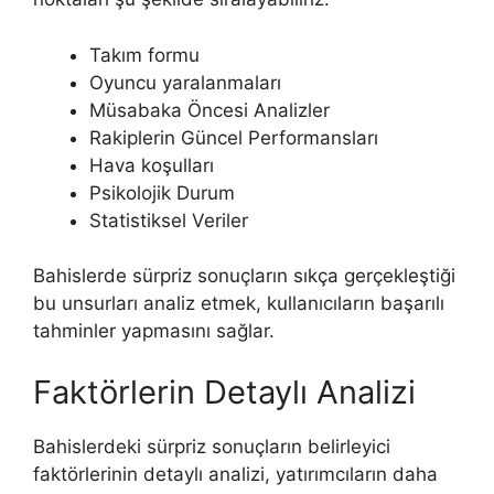
Takım formu
Oyuncu yaralanmaları
Müsabaka Öncesi Analizler
Rakiplerin Güncel Performansları
Hava koşulları
Psikolojik Durum
Statistiksel Veriler
Bahislerde sürpriz sonuçların sıkça gerçekleştiği
bu unsurları analiz etmek, kullanıcıların başarılı
tahminler yapmasını sağlar.
Faktörlerin Detaylı Analizi
Bahislerdeki sürpriz sonuçların belirleyici
faktörlerinin detaylı analizi, yatırımcıların daha