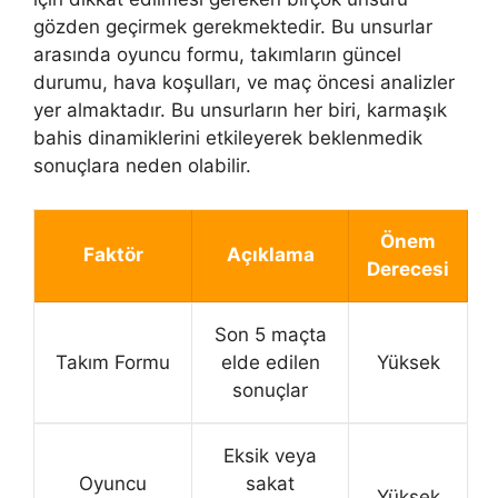
gözden geçirmek gerekmektedir. Bu unsurlar
arasında oyuncu formu, takımların güncel
durumu, hava koşulları, ve maç öncesi analizler
yer almaktadır. Bu unsurların her biri, karmaşık
bahis dinamiklerini etkileyerek beklenmedik
sonuçlara neden olabilir.
Önem
Faktör
Açıklama
Derecesi
Son 5 maçta
Takım Formu
elde edilen
Yüksek
sonuçlar
Eksik veya
Oyuncu
sakat
Yüksek