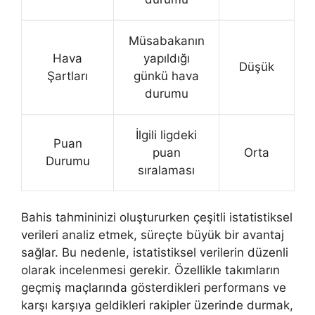
Müsabakanın
Hava
yapıldığı
Düşük
Şartları
günkü hava
durumu
İlgili ligdeki
Puan
puan
Orta
Durumu
sıralaması
Bahis tahmininizi oluştururken çeşitli istatistiksel
verileri analiz etmek, süreçte büyük bir avantaj
sağlar. Bu nedenle, istatistiksel verilerin düzenli
olarak incelenmesi gerekir. Özellikle takımların
geçmiş maçlarında gösterdikleri performans ve
karşı karşıya geldikleri rakipler üzerinde durmak,