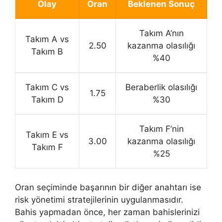
Olay
Oran
Beklenen Sonuç
Takım A’nın
Takım A vs
2.50
kazanma olasılığı
Takım B
%40
Takım C vs
Beraberlik olasılığı
1.75
Takım D
%30
Takım F’nin
Takım E vs
3.00
kazanma olasılığı
Takım F
%25
Oran seçiminde başarının bir diğer anahtarı ise
risk yönetimi stratejilerinin uygulanmasıdır.
Bahis yapmadan önce, her zaman bahislerinizi