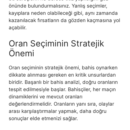
önünde bulundurmalısınız. Yanlış seçimler,
kayıplara neden olabileceği gibi, aynı zamanda
kazanılacak fırsatların da gözden kaçmasına yol
açabilir.
Oran Seçiminin Stratejik
Önemi
Oran seçiminin stratejik önemi, bahis oynarken
dikkate alınması gereken en kritik unsurlardan
biridir. Başarılı bir bahis analizi, doğru oranların
tespit edilmesiyle başlar. Bahisçiler, her maçın
dinamiklerini ve mevcut oranları
değerlendirmelidir. Oranların yanı sıra, olaylar
arası karşılaştırmalar yapmak, daha doğru
sonuçlar elde etmenizi sağlar.