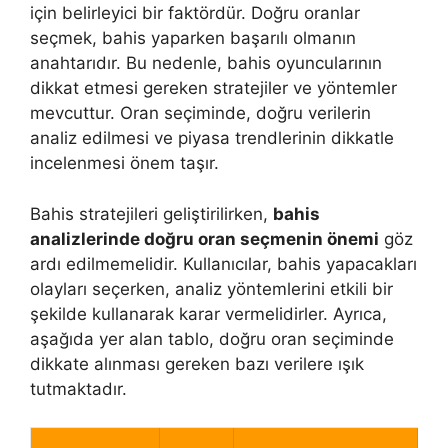
için belirleyici bir faktördür. Doğru oranlar
seçmek, bahis yaparken başarılı olmanın
anahtarıdır. Bu nedenle, bahis oyuncularının
dikkat etmesi gereken stratejiler ve yöntemler
mevcuttur. Oran seçiminde, doğru verilerin
analiz edilmesi ve piyasa trendlerinin dikkatle
incelenmesi önem taşır.
Bahis stratejileri geliştirilirken,
bahis
analizlerinde doğru oran seçmenin önemi
göz
ardı edilmemelidir. Kullanıcılar, bahis yapacakları
olayları seçerken, analiz yöntemlerini etkili bir
şekilde kullanarak karar vermelidirler. Ayrıca,
aşağıda yer alan tablo, doğru oran seçiminde
dikkate alınması gereken bazı verilere ışık
tutmaktadır.