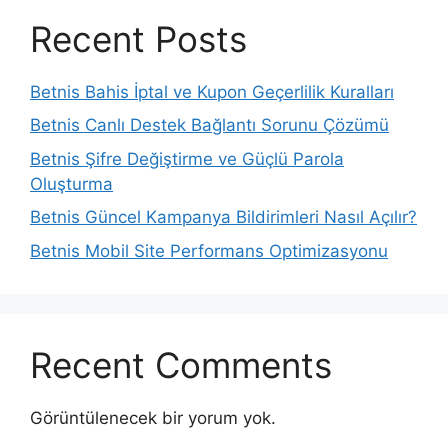
Recent Posts
Betnis Bahis İptal ve Kupon Geçerlilik Kuralları
Betnis Canlı Destek Bağlantı Sorunu Çözümü
Betnis Şifre Değiştirme ve Güçlü Parola
Oluşturma
Betnis Güncel Kampanya Bildirimleri Nasıl Açılır?
Betnis Mobil Site Performans Optimizasyonu
Recent Comments
Görüntülenecek bir yorum yok.