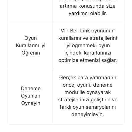
artırma konusunda size
yardımcı olabilir.
VIP Bell Link oyununun
Oyun
kurallarını ve stratejilerini
Kurallarını İyi
iyi öğrenmek, oyun
Öğrenin
içindeki kararlarınızı
optimize etmenizi sağlar.
Gerçek para yatırmadan
önce, oyunu deneme
Deneme
modu ile oynayarak
Oyunları
stratejilerinizi geliştirin ve
Oynayın
farklı oyun senaryolarını
deneyimleyin.