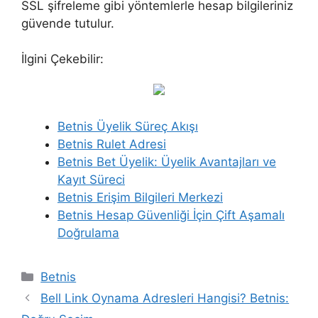
SSL şifreleme gibi yöntemlerle hesap bilgileriniz
güvende tutulur.
İlgini Çekebilir:
Betnis Üyelik Süreç Akışı
Betnis Rulet Adresi
Betnis Bet Üyelik: Üyelik Avantajları ve
Kayıt Süreci
Betnis Erişim Bilgileri Merkezi
Betnis Hesap Güvenliği İçin Çift Aşamalı
Doğrulama
Kategoriler
Betnis
Bell Link Oynama Adresleri Hangisi? Betnis: