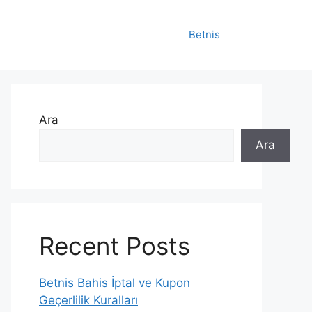
Betnis
Ara
Ara
Recent Posts
Betnis Bahis İptal ve Kupon
Geçerlilik Kuralları