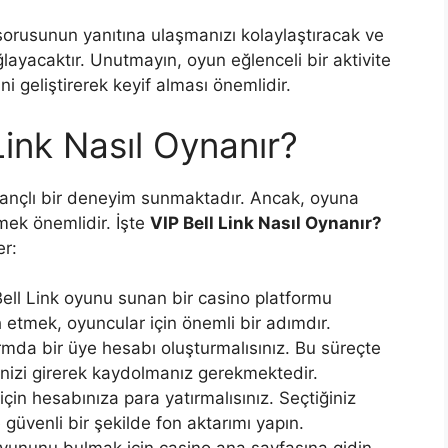
orusunun yanıtına ulaşmanızı kolaylaştıracak ve
ayacaktır. Unutmayın, oyun eğlenceli bir aktivite
ni geliştirerek keyif alması önemlidir.
ink Nasıl Oynanır?
zançlı bir deneyim sunmaktadır. Ancak, oyuna
ek önemlidir. İşte
VIP Bell Link Nasıl Oynanır?
er:
 Bell Link oyunu sunan bir casino platformu
ih etmek, oyuncular için önemli bir adımdır.
rmda bir üye hesabı oluşturmalısınız. Bu süreçte
ilerinizi girerek kaydolmanız gerekmektedir.
in hesabınıza para yatırmalısınız. Seçtiğiniz
güvenli bir şekilde fon aktarımı yapın.