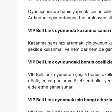
Oyun içerisinde bahis yapmak için öncelikle
Ardından, spin butonuna basarak oyun süre
VIP Bell Link oyununda kazanma şansı nas
Kazanma şansınızı artırmak için oyunun kura
şekilde kullanmalı ve hem dar hem de geniş
VIP Bell Link oyunundaki bonus özellikle
VIP Bell Link oyununda çeşitli bonus özell
dönüşler, çarpanlar ve özel semboller yer 
elde etme şansı sunar.
VIP Bell Link oynamak için hangi cihazla