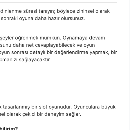
dinlenme süresi tanıyın; böylece zihinsel olarak
r sonraki oyuna daha hazır olursunuz.
ir şeyler öğrenmek mümkün. Oynamaya devam
sunu daha net cevaplayabilecek ve oyun
a, oyun sonrası detaylı bir değerlendirme yapmak, bir
apmanızı sağlayacaktır.
rak tasarlanmış bir slot oyunudur. Oyunculara büyük
sel olarak çekici bir deneyim sağlar.
bilirim?