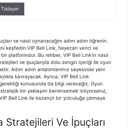
Tıklayın
ipuçları ve nasıl oynanacağını adım adım öğrenin.
i keşfedin.VIP Bell Link, heyecan verici ve
bir platformdur. Bu rehber, VIP Bell Link’in nasıl
ejileri ve ipuçlarıyla dolu zengin içeriği ile oyun
aktır. Adım adım anlatımlarımız sayesinde yeni
ylıkla kavrayacak. Ayrıca, VIP Bell Link
gerektiği konusunda da bilgi vereceğiz. Oyun
stratejik bir yaklaşım benimsemek istiyorsanız,
VIP Bell Link ile kazançlı bir yolculuğa çıkmaya
Stratejileri Ve İpuçları