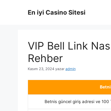
İçeriğe
atla
En iyi Casino Sitesi
VIP Bell Link Nas
Rehber
Kasım 23, 2024
yazar
admin
Betni
Betnis güncel giriş adresi ve 1