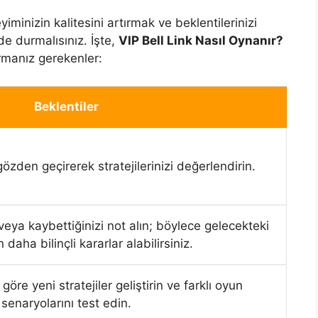
minizin kalitesini artırmak ve beklentilerinizi
e durmalısınız. İşte,
VIP Bell Link Nasıl Oynanır?
rmanız gerekenler:
Beklentiler
özden geçirerek stratejilerinizi değerlendirin.
eya kaybettiğinizi not alın; böylece gelecekteki
n daha bilinçli kararlar alabilirsiniz.
re yeni stratejiler geliştirin ve farklı oyun
senaryolarını test edin.