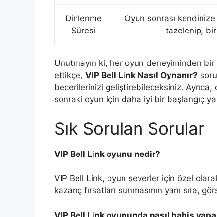
Dinlenme
Oyun sonrası kendinize 
Süresi
tazelenip, bi
Unutmayın ki, her oyun deneyiminden b
ettikçe,
VIP Bell Link Nasıl Oynanır?
soru
becerilerinizi geliştirebileceksiniz. Ayrıc
sonraki oyun için daha iyi bir başlangıç y
Sık Sorulan Sorular
VIP Bell Link oyunu nedir?
VIP Bell Link, oyun severler için özel ola
kazanç fırsatları sunmasının yanı sıra, gör
VIP Bell Link oyununda nasıl bahis yapa