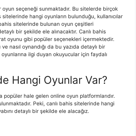
 bir oyun seçeneği sunmaktadır. Bu sitelerde birçok
 sitelerinde hangi oyunların bulunduğu, kullanıcılar
 bahis sitelerinde bulunan oyun çeşitleri
taylı bir şekilde ele alınacaktır. Canlı bahis
arat oyunu gibi popüler seçenekleri içermektedir.
ı ve nasıl oynandığı da bu yazıda detaylı bir
s oyunlarına ilgi duyan okuyucular için faydalı
nde Hangi Oyunlar Var?
a popüler hale gelen online oyun platformlarıdır.
ulunmaktadır. Peki, canlı bahis sitelerinde hangi
ını detaylı bir şekilde ele alacağız.