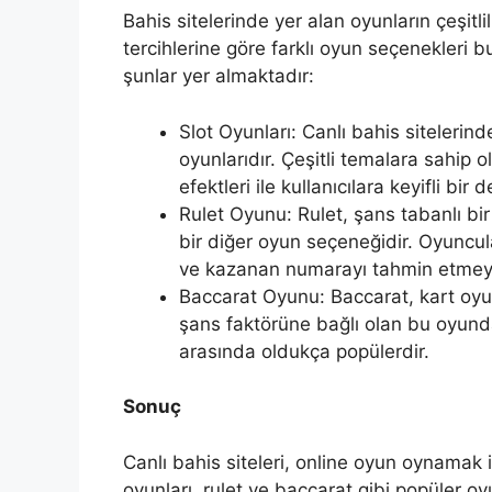
Bahis sitelerinde yer alan oyunların çeşitlil
tercihlerine göre farklı oyun seçenekleri 
şunlar yer almaktadır:
Slot Oyunları: Canlı bahis sitelerind
oyunlarıdır. Çeşitli temalara sahip o
efektleri ile kullanıcılara keyifli bir
Rulet Oyunu: Rulet, şans tabanlı bir
bir diğer oyun seçeneğidir. Oyuncul
ve kazanan numarayı tahmin etmeye 
Baccarat Oyunu: Baccarat, kart oyu
şans faktörüne bağlı olan bu oyunda
arasında oldukça popülerdir.
Sonuç
Canlı bahis siteleri, online oyun oynamak 
oyunları, rulet ve baccarat gibi popüler oyu