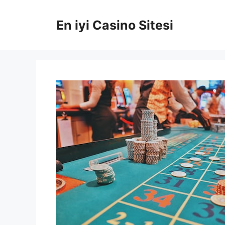
İçeriğe
atla
En iyi Casino Sitesi