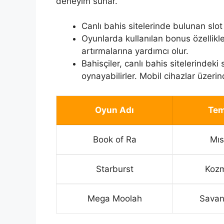
deneyim sunar.
Canlı bahis sitelerinde bulunan slot
Oyunlarda kullanılan bonus özellikler
artırmalarına yardımcı olur.
Bahisçiler, canlı bahis sitelerindeki
oynayabilirler. Mobil cihazlar üzerind
Oyun Adı
Te
Book of Ra
Mıs
Starburst
Kozm
Mega Moolah
Sava