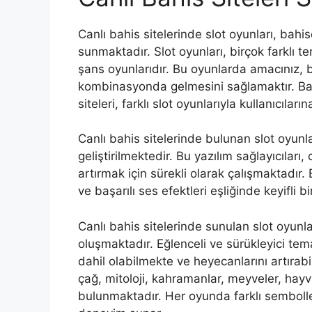
Canlı bahis sitelerinde slot oyunları, bahi
sunmaktadır. Slot oyunları, birçok farklı 
şans oyunlarıdır. Bu oyunlarda amacınız, b
kombinasyonda gelmesini sağlamaktır. Bah
siteleri, farklı slot oyunlarıyla kullanıcıları
Canlı bahis sitelerinde bulunan slot oyunlar
geliştirilmektedir. Bu yazılım sağlayıcıları, 
artırmak için sürekli olarak çalışmaktadır.
ve başarılı ses efektleri eşliğinde keyifli 
Canlı bahis sitelerinde sunulan slot oyunl
oluşmaktadır. Eğlenceli ve sürükleyici tem
dahil olabilmekte ve heyecanlarını artırabi
çağ, mitoloji, kahramanlar, meyveler, hayv
bulunmaktadır. Her oyunda farklı semboller 