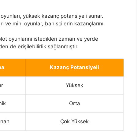
 oyunları, yüksek kazanç potansiyeli sunar.
i ve mini oyunlar, bahisçilerin kazançlarını
 slot oyunlarını istedikleri zaman ve yerde
en de erişilebilirlik sağlanmıştır.
ma
Kazanç Potansiyeli
ır
Yüksek
ik
Orta
nnah
Çok Yüksek