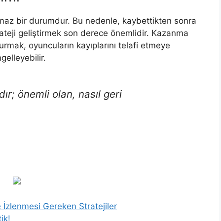
lmaz bir durumdur. Bu nedenle, kaybettikten sonra
rateji geliştirmek son derece önemlidir. Kazanma
urmak, oyuncuların kayıplarını telafi etmeye
elleyebilir.
r; önemli olan, nasıl geri
 İzlenmesi Gereken Stratejiler
ik!