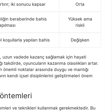
tırır; iki sonucu kapsar
Orta
nliğin beraberinde bahis
Yüksek ama
apılması
riskli
l koşullarla yapılan bahis
Değişken
mek, uzun vadede kazanç sağlamak için hayati
ğı takdirde, oyuncuların kazanma olasılıkları artar.
n önemli noktalar arasında duygu ve mantığı
n kendi içsel disiplinlerini geliştirmeleri önem
Yöntemleri
ntemleri ve teknikleri kullanmak gerekmektedir. Bu