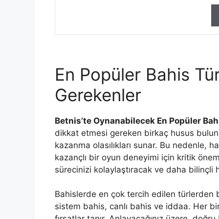
En Popüler Bahis Tür
Gerekenler
Betnis’te Oynanabilecek En Popüler Bahi
dikkat etmesi gereken birkaç husus bulunma
kazanma olasılıkları sunar. Bu nedenle, ha
kazançlı bir oyun deneyimi için kritik önem
sürecinizi kolaylaştıracak ve daha bilinçli
Bahislerde en çok tercih edilen türlerden b
sistem bahis, canlı bahis ve iddaa. Her bir 
fırsatlar tanır. Anlayacağınız üzere, doğr