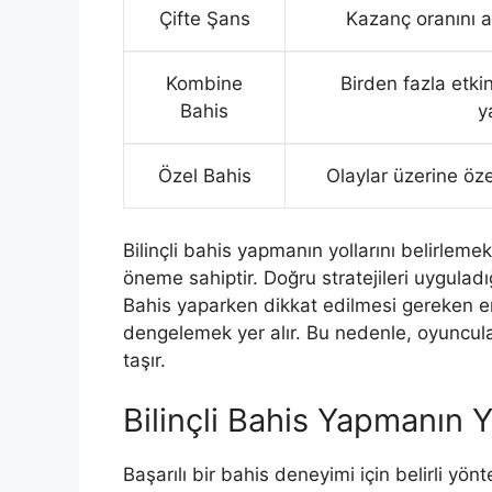
Çifte Şans
Kazanç oranını ar
Kombine
Birden fazla etki
Bahis
y
Özel Bahis
Olaylar üzerine öze
Bilinçli bahis yapmanın yollarını belirle
öneme sahiptir. Doğru stratejileri uyguladı
Bahis yaparken dikkat edilmesi gereken e
dengelemek yer alır. Bu nedenle, oyuncuları
taşır.
Bilinçli Bahis Yapmanın 
Başarılı bir bahis deneyimi için belirli yö