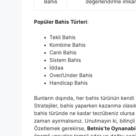
Bahis
değerlendirme imkan
Popüler Bahis Türleri
:
Tekli Bahis
Kombine Bahis
Canlı Bahis
Sistem Bahis
İddaa
Over/Under Bahis
Handicap Bahis
Bunların dışında, her bahis türünün kendi i
Stratejiler, bahis yaparken kazanma olasılığ
bahis türünde ne kadar tecrübeniz olursa ol
zaman ayırmalısınız. Unutmayın ki, bilinçli 
Özetlemek gerekirse,
Betnis’te Oynanabi