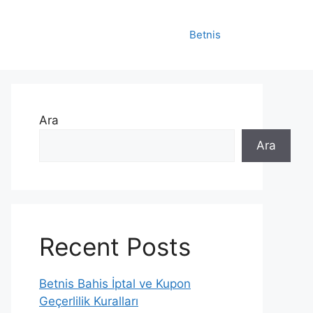
Betnis
Ara
Ara
Recent Posts
Betnis Bahis İptal ve Kupon
Geçerlilik Kuralları