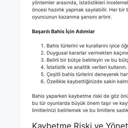
yöntemler arasında, istatistikleri incele
öncesi hazırlık yapmak sayılabilir. Her bir b
oyuncunun kazanma şansını artırır.
Başarılı Bahis İçin Adımlar
Bahis türlerini ve kurallarını iyice öğ
Duygusal kararlar vermekten kaçını
Belirli bir bütçe belirleyin ve bu bü
İstatistik ve analitik verileri kullanın.
Çeşitli bahis türlerini deneyerek h
Özellikle kaybettiğinizde sakin kalm
Bahis yaparken kaybetme riski de göz önü
bu tür oyunlarda büyük önem taşır ve kayb
limitlerinizi belirlemek ve bu limitlere sad
Kaybetme Riski ve Yönet