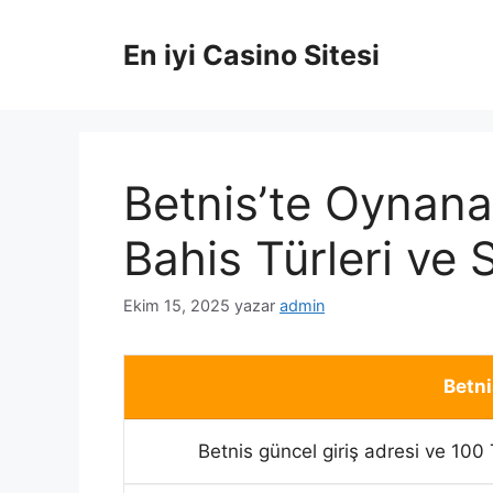
İçeriğe
atla
En iyi Casino Sitesi
Betnis’te Oynana
Bahis Türleri ve S
Ekim 15, 2025
yazar
admin
Betni
Betnis güncel giriş adresi ve 1