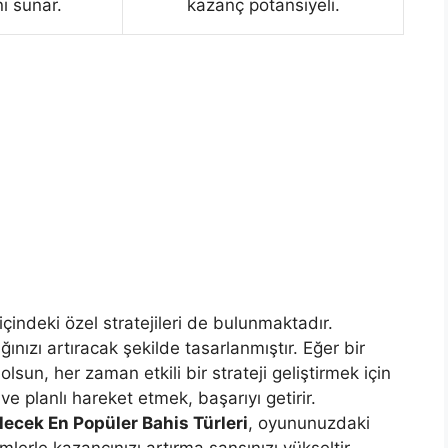
ı sunar.
kazanç potansiyeli.
çindeki özel stratejileri de bulunmaktadır.
ınızı artıracak şekilde tasarlanmıştır. Eğer bir
sun, her zaman etkili bir strateji geliştirmek için
ve planlı hareket etmek, başarıyı getirir.
lecek En Popüler Bahis Türleri
, oyununuzdaki