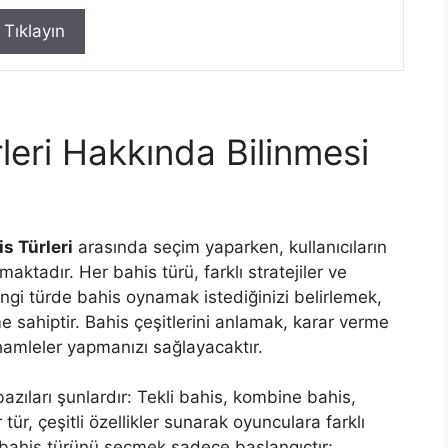
Tıklayın
leri Hakkında Bilinmesi
s Türleri
arasında seçim yaparken, kullanıcıların
ktadır. Her bahis türü, farklı stratejiler ve
ngi türde bahis oynamak istediğinizi belirlemek,
e sahiptir. Bahis çeşitlerini anlamak, karar verme
 hamleler yapmanızı sağlayacaktır.
azıları şunlardır: Tekli bahis, kombine bahis,
tür, çeşitli özellikler sunarak oyunculara farklı
u bahis türünü seçmek sadece başlangıçtır;