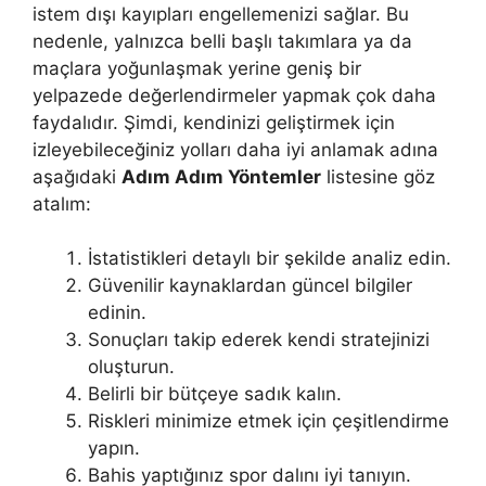
istem dışı kayıpları engellemenizi sağlar. Bu
nedenle, yalnızca belli başlı takımlara ya da
maçlara yoğunlaşmak yerine geniş bir
yelpazede değerlendirmeler yapmak çok daha
faydalıdır. Şimdi, kendinizi geliştirmek için
izleyebileceğiniz yolları daha iyi anlamak adına
aşağıdaki
Adım Adım Yöntemler
listesine göz
atalım:
İstatistikleri detaylı bir şekilde analiz edin.
Güvenilir kaynaklardan güncel bilgiler
edinin.
Sonuçları takip ederek kendi stratejinizi
oluşturun.
Belirli bir bütçeye sadık kalın.
Riskleri minimize etmek için çeşitlendirme
yapın.
Bahis yaptığınız spor dalını iyi tanıyın.