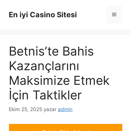
İçeriğe
atla
En iyi Casino Sitesi
Menü
Betnis’te Bahis
Kazançlarını
Maksimize Etmek
İçin Taktikler
Ekim 25, 2025
yazar
admin