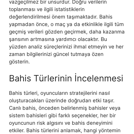
vazgeçilmez bir unsurdur. Doğru verilerin
toplanması ve ilgili istatistiklerin
değerlendirilmesi önem taşımaktadır. Bahis
yapmadan önce, o maç ya da etkinlikle ilgili tüm
geçmiş verileri gözden geçirmek, daha kazanma
şansının artmasına yardımcı olacaktır. Bu
yüzden analiz süreçlerinizi ihmal etmeyin ve her
zaman bilgilerinizi güncel tutmaya özen
gösterin.
Bahis Türlerinin İncelenmesi
Bahis türleri, oyuncuların stratejilerini nasıl
oluşturacakları üzerinde doğrudan etki taşır.
Canlı bahis, önceden belirlenmiş bahisler veya
sistem bahisleri gibi farklı seçenekler, her bir
oyuncunun risk algısını ve bahis deneyimini
etkiler. Bahis türlerini anlamak, hangi yöntemin