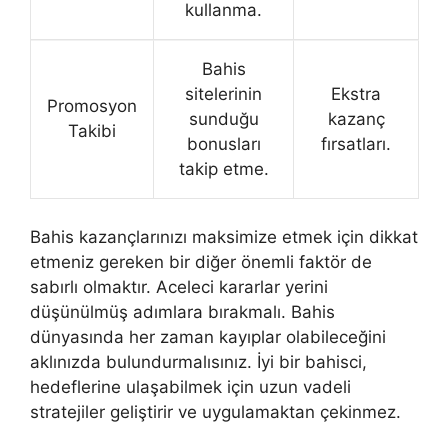
kullanma.
Bahis
sitelerinin
Ekstra
Promosyon
sunduğu
kazanç
Takibi
bonusları
fırsatları.
takip etme.
Bahis kazançlarınızı maksimize etmek için dikkat
etmeniz gereken bir diğer önemli faktör de
sabırlı olmaktır. Aceleci kararlar yerini
düşünülmüş adımlara bırakmalı. Bahis
dünyasında her zaman kayıplar olabileceğini
aklınızda bulundurmalısınız. İyi bir bahisci,
hedeflerine ulaşabilmek için uzun vadeli
stratejiler geliştirir ve uygulamaktan çekinmez.