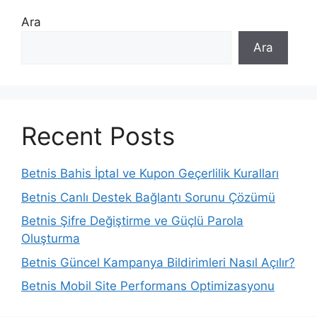
Ara
Ara
Recent Posts
Betnis Bahis İptal ve Kupon Geçerlilik Kuralları
Betnis Canlı Destek Bağlantı Sorunu Çözümü
Betnis Şifre Değiştirme ve Güçlü Parola
Oluşturma
Betnis Güncel Kampanya Bildirimleri Nasıl Açılır?
Betnis Mobil Site Performans Optimizasyonu