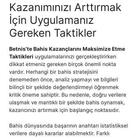
Kazanımınızı Arttırmak
İçin Uygulamanız
Gereken Taktikler
Betnis’te Bahis Kazançlarını Maksimize Etme
Taktikleri
uygulamalarınızı gerçekleştirirken
dikkat etmeniz gereken birçok önemli nokta
vardır. Herhangi bir bahis stratejisini
denemeden önce, analiz yapmayı ve bilgileri
bilinçli bir şekilde değerlendirmeyi öğrenmek
kritik öneme sahiptir. Bu nedenle, doğru verilere
ulaşmak ve mantıklı bir şekilde bahis oynamak,
kazancınızı artırmak için başlangıç noktasıdır.
Bahis dünyasında başarının anahtarı istatistiksel
verilere dayalı kararlar alabilmektir. Farklı