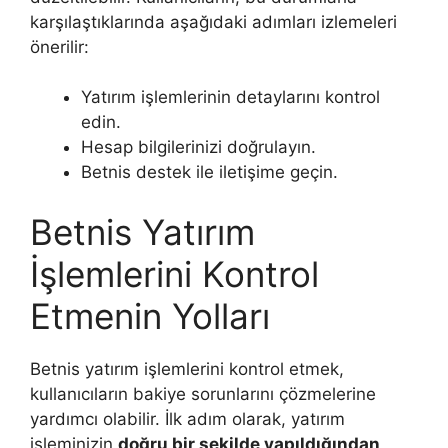
karşılaştıklarında aşağıdaki adımları izlemeleri
önerilir:
Yatırım işlemlerinin detaylarını kontrol
edin.
Hesap bilgilerinizi doğrulayın.
Betnis destek ile iletişime geçin.
Betnis Yatırım
İşlemlerini Kontrol
Etmenin Yolları
Betnis yatırım işlemlerini kontrol etmek,
kullanıcıların bakiye sorunlarını çözmelerine
yardımcı olabilir. İlk adım olarak, yatırım
işleminizin
doğru bir şekilde yapıldığından