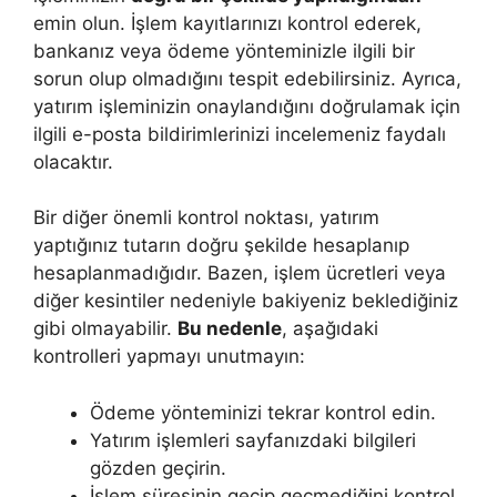
emin olun. İşlem kayıtlarınızı kontrol ederek,
bankanız veya ödeme yönteminizle ilgili bir
sorun olup olmadığını tespit edebilirsiniz. Ayrıca,
yatırım işleminizin onaylandığını doğrulamak için
ilgili e-posta bildirimlerinizi incelemeniz faydalı
olacaktır.
Bir diğer önemli kontrol noktası, yatırım
yaptığınız tutarın doğru şekilde hesaplanıp
hesaplanmadığıdır. Bazen, işlem ücretleri veya
diğer kesintiler nedeniyle bakiyeniz beklediğiniz
gibi olmayabilir.
Bu nedenle
, aşağıdaki
kontrolleri yapmayı unutmayın:
Ödeme yönteminizi tekrar kontrol edin.
Yatırım işlemleri sayfanızdaki bilgileri
gözden geçirin.
İşlem süresinin geçip geçmediğini kontrol