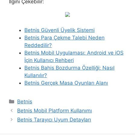
İlgini Çekebilir:
Betnis Güvenli Üyelik Sistemi
Betnis Para Çekme Talebi Neden
Reddedilir?
Betnis Mobil Uygulaması: Android ve iOS
İçin Kullanıcı Rehberi
Betnis Bahis Bozdurma Özelliği: Nasıl
Kullanılır?
Betnis Gerçek Masa Oyunları Alanı
Kategoriler
Betnis
Betnis Mobil Platform Kullanımı
Betnis Tarayıcı Uyum Detayları