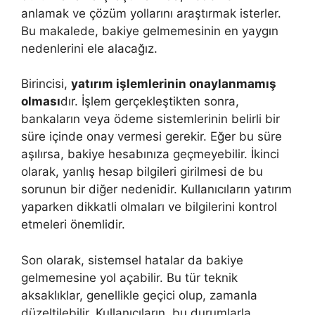
anlamak ve çözüm yollarını araştırmak isterler.
Bu makalede, bakiye gelmemesinin en yaygın
nedenlerini ele alacağız.
Birincisi,
yatırım işlemlerinin onaylanmamış
olması
dır. İşlem gerçekleştikten sonra,
bankaların veya ödeme sistemlerinin belirli bir
süre içinde onay vermesi gerekir. Eğer bu süre
aşılırsa, bakiye hesabınıza geçmeyebilir. İkinci
olarak, yanlış hesap bilgileri girilmesi de bu
sorunun bir diğer nedenidir. Kullanıcıların yatırım
yaparken dikkatli olmaları ve bilgilerini kontrol
etmeleri önemlidir.
Son olarak, sistemsel hatalar da bakiye
gelmemesine yol açabilir. Bu tür teknik
aksaklıklar, genellikle geçici olup, zamanla
düzeltilebilir. Kullanıcıların, bu durumlarla