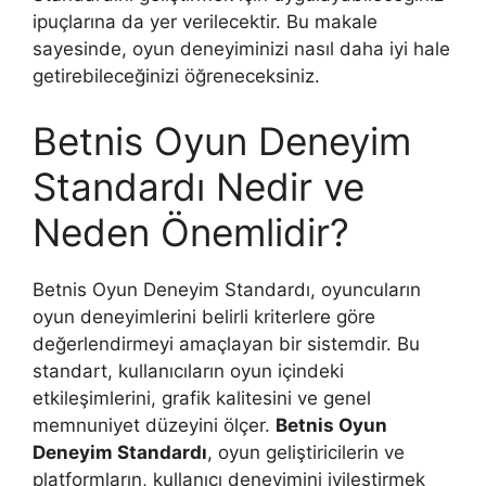
ipuçlarına da yer verilecektir. Bu makale
sayesinde, oyun deneyiminizi nasıl daha iyi hale
getirebileceğinizi öğreneceksiniz.
Betnis Oyun Deneyim
Standardı Nedir ve
Neden Önemlidir?
Betnis Oyun Deneyim Standardı, oyuncuların
oyun deneyimlerini belirli kriterlere göre
değerlendirmeyi amaçlayan bir sistemdir. Bu
standart, kullanıcıların oyun içindeki
etkileşimlerini, grafik kalitesini ve genel
memnuniyet düzeyini ölçer.
Betnis Oyun
Deneyim Standardı
, oyun geliştiricilerin ve
platformların, kullanıcı deneyimini iyileştirmek