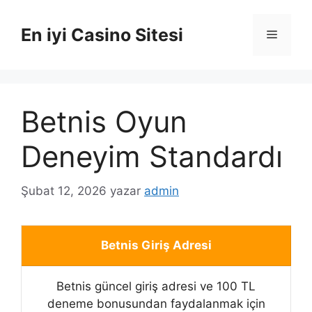
İçeriğe
atla
En iyi Casino Sitesi
Menü
Betnis Oyun
Deneyim Standardı
Şubat 12, 2026
yazar
admin
Betnis Giriş Adresi
Betnis güncel giriş adresi ve 100 TL
deneme bonusundan faydalanmak için