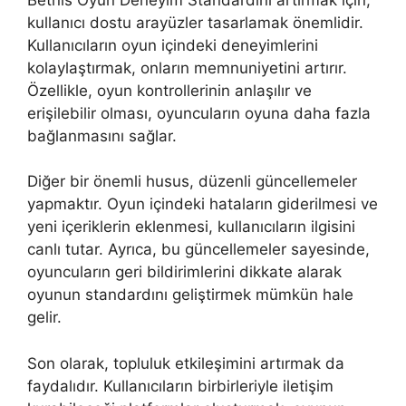
kullanıcı dostu arayüzler tasarlamak önemlidir.
Kullanıcıların oyun içindeki deneyimlerini
kolaylaştırmak, onların memnuniyetini artırır.
Özellikle, oyun kontrollerinin anlaşılır ve
erişilebilir olması, oyuncuların oyuna daha fazla
bağlanmasını sağlar.
Diğer bir önemli husus, düzenli güncellemeler
yapmaktır. Oyun içindeki hataların giderilmesi ve
yeni içeriklerin eklenmesi, kullanıcıların ilgisini
canlı tutar. Ayrıca, bu güncellemeler sayesinde,
oyuncuların geri bildirimlerini dikkate alarak
oyunun standardını geliştirmek mümkün hale
gelir.
Son olarak, topluluk etkileşimini artırmak da
faydalıdır. Kullanıcıların birbirleriyle iletişim