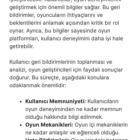
geliştirmek için önemli bilgiler sağlar. Bu geri
bildirimler, oyuncuların ihtiyaçlarını ve
beklentilerini anlamak açısından kritik bir rol
oynar. Ayrıca, bu bilgiler sayesinde oyun
platformları, kullanıcı deneyimini daha iyi hale
getirebilir.
Kullanıcı geri bildirimlerinin toplanması ve
analizi, oyun geliştiricileri için faydalı sonuçlar
doğurur. Bu süreçte, aşağıdaki konulara
odaklanmak önemlidir:
Kullanıcı Memnuniyeti:
Kullanıcıların
oyun deneyiminden ne kadar memnun
olduğu hakkında bilgi edinmek.
Oyun Mekanikleri:
Oyun içi mekaniklerin
ne kadar anlaşılır ve eğlenceli olduğu.