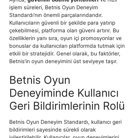
işlem süreleri, Betnis Oyun Deneyim
Standardı’nın önemli parçalarındandır.
Kullanıcıların güvenli bir şekilde para yatırıp
çekebilmesi, platforma olan güveni artırır. Bu
özelliklerin yanı sıra, oyun içi promosyonlar ve
bonuslar da kullanıcıları platformda tutmak için
etkili bir stratejidir. Genel olarak, bu faktörler,
Betnis’in oyun deneyimini üst seviyeye taşır.
Betnis Oyun
Deneyiminde Kullanıcı
Geri Bildirimlerinin Rolü
Betnis Oyun Deneyim Standardı, kullanıcı geri
bildirimleri sayesinde sürekli olarak
iyileştirilebilir. Kullanıcılar, oyun deneyimlerini