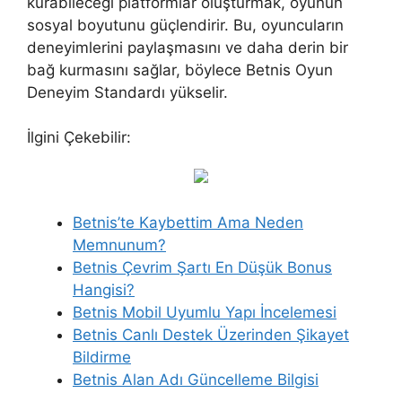
kurabileceği platformlar oluşturmak, oyunun
sosyal boyutunu güçlendirir. Bu, oyuncuların
deneyimlerini paylaşmasını ve daha derin bir
bağ kurmasını sağlar, böylece Betnis Oyun
Deneyim Standardı yükselir.
İlgini Çekebilir:
Betnis’te Kaybettim Ama Neden
Memnunum?
Betnis Çevrim Şartı En Düşük Bonus
Hangisi?
Betnis Mobil Uyumlu Yapı İncelemesi
Betnis Canlı Destek Üzerinden Şikayet
Bildirme
Betnis Alan Adı Güncelleme Bilgisi