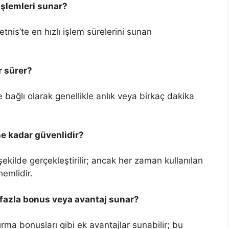
işlemleri sunar?
tnis’te en hızlı işlem sürelerini sunan
r sürer?
bağlı olarak genellikle anlık veya birkaç dakika
ne kadar güvenlidir?
şekilde gerçekleştirilir; ancak her zaman kullanılan
nemlidir.
fazla bonus veya avantaj sunar?
rma bonusları gibi ek avantajlar sunabilir; bu