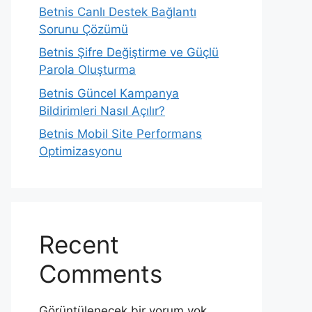
Betnis Canlı Destek Bağlantı
Sorunu Çözümü
Betnis Şifre Değiştirme ve Güçlü
Parola Oluşturma
Betnis Güncel Kampanya
Bildirimleri Nasıl Açılır?
Betnis Mobil Site Performans
Optimizasyonu
Recent
Comments
Görüntülenecek bir yorum yok.