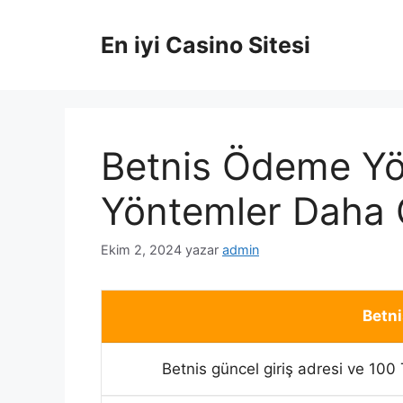
İçeriğe
atla
En iyi Casino Sitesi
Betnis Ödeme Yö
Yöntemler Daha G
Ekim 2, 2024
yazar
admin
Betni
Betnis güncel giriş adresi ve 1