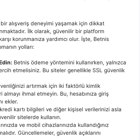
ir alışveriş deneyimi yaşamak için dikkat
aktadır. İlk olarak, güvenilir bir platform
karşı korunmanıza yardımcı olur. İşte, Betnis
pmanın yolları:
 Edin:
Betnis ödeme yöntemini kullanırken, yalnızca
 tercih etmelisiniz. Bu siteler genellikle SSL güvenlik
nliğinizi artırmak için iki faktörlü kimlik
i almayı ihmal etmeyin. Bu, hesabınıza giriş
ı ekler.
redi kartı bilgileri ve diğer kişisel verilerinizi asla
venilir sitelerde kullanın.
rınızda ve mobil cihazlarınızda kullandığınız
alıdır. Güncellemeler, güvenlik açıklarını