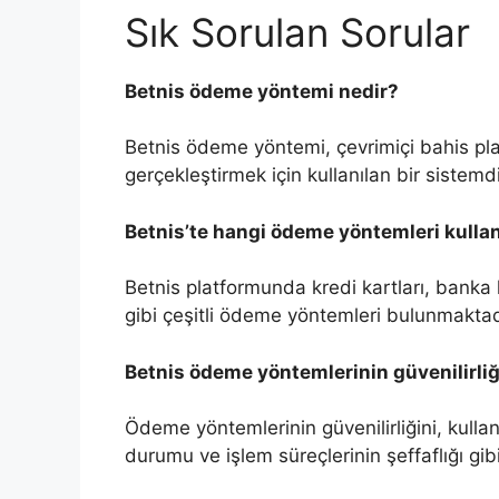
Sık Sorulan Sorular
Betnis ödeme yöntemi nedir?
Betnis ödeme yöntemi, çevrimiçi bahis pla
gerçekleştirmek için kullanılan bir sistemdi
Betnis’te hangi ödeme yöntemleri kullanı
Betnis platformunda kredi kartları, banka 
gibi çeşitli ödeme yöntemleri bulunmaktad
Betnis ödeme yöntemlerinin güvenilirliğ
Ödeme yöntemlerinin güvenilirliğini, kullan
durumu ve işlem süreçlerinin şeffaflığı gibi