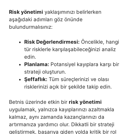
Risk yönetimi
yaklaşımınızı belirlerken
aşağıdaki adımları göz önünde
bulundurmalısınız:
Risk Değerlendirmesi:
Öncelikle, hangi
tür risklerle karşılaşabileceğinizi analiz
edin.
Planlama:
Potansiyel kayıplara karşı bir
strateji oluşturun.
Şeffaflık:
Tüm süreçlerinizi ve olası
risklerinizi açık bir şekilde takip edin.
Betnis üzerinde etkin bir
risk yönetimi
uygulamak, yalnızca kayıplarınızı azaltmakla
kalmaz, aynı zamanda kazançlarınızı da
artırmanıza yardımcı olur. Dikkatli bir strateji
geliştirmek, başarıya giden yolda kritik bir rol