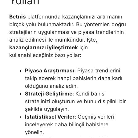
Yolları
Betnis
platformunda kazançlarınızı artırmanın
birçok yolu bulunmaktadır. Bu yöntemler, doğru
stratejilerin uygulanması ve piyasa trendlerinin
analiz edilmesi ile mümkündür. İşte,
kazançlarınızı iyileştirmek
için
kullanabileceğiniz bazı yollar:
Piyasa Araştırması:
Piyasa trendlerini
takip ederek hangi bahislerin daha karlı
olduğunu analiz edin.
Strateji Geliştirme:
Kendi bahis
stratejinizi oluşturun ve bunu disiplinli bir
şekilde uygulayın.
İstatistiksel Veriler:
Geçmiş verileri
inceleyerek daha bilinçli bahislere
yönelin.