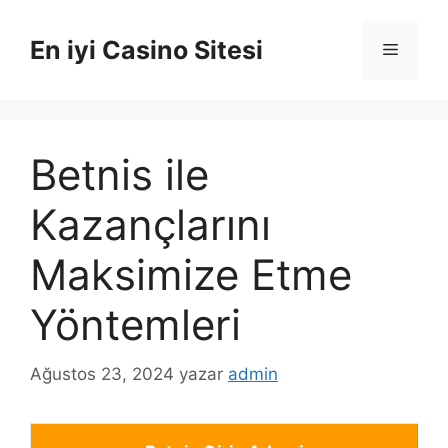
İçeriğe
atla
En iyi Casino Sitesi
Menü
Betnis ile
Kazançlarını
Maksimize Etme
Yöntemleri
Ağustos 23, 2024
yazar
admin