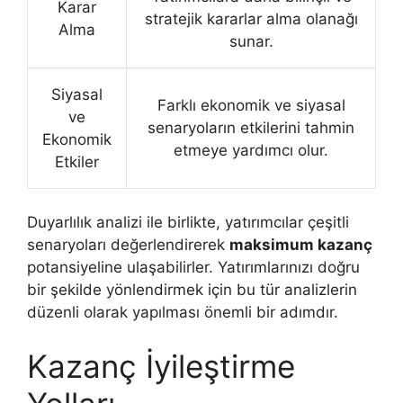
Karar
stratejik kararlar alma olanağı
Alma
sunar.
Siyasal
Farklı ekonomik ve siyasal
ve
senaryoların etkilerini tahmin
Ekonomik
etmeye yardımcı olur.
Etkiler
Duyarlılık analizi ile birlikte, yatırımcılar çeşitli
senaryoları değerlendirerek
maksimum kazanç
potansiyeline ulaşabilirler. Yatırımlarınızı doğru
bir şekilde yönlendirmek için bu tür analizlerin
düzenli olarak yapılması önemli bir adımdır.
Kazanç İyileştirme