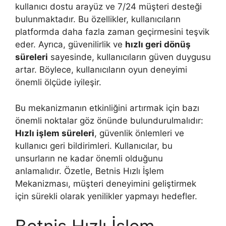
kullanıcı dostu arayüz ve 7/24 müşteri desteği
bulunmaktadır. Bu özellikler, kullanıcıların
platformda daha fazla zaman geçirmesini teşvik
eder. Ayrıca, güvenilirlik ve
hızlı geri dönüş
süreleri
sayesinde, kullanıcıların güven duygusu
artar. Böylece, kullanıcıların oyun deneyimi
önemli ölçüde iyileşir.
Bu mekanizmanın etkinliğini artırmak için bazı
önemli noktalar göz önünde bulundurulmalıdır:
Hızlı işlem süreleri
, güvenlik önlemleri ve
kullanıcı geri bildirimleri. Kullanıcılar, bu
unsurların ne kadar önemli olduğunu
anlamalıdır. Özetle, Betnis Hızlı İşlem
Mekanizması, müşteri deneyimini geliştirmek
için sürekli olarak yenilikler yapmayı hedefler.