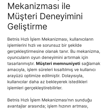
Mekanizması ile
Müşteri Deneyimini
Geliştirme
Betnis Hızlı İşlem Mekanizması, kullanıcıların
işlemlerini hızlı ve sorunsuz bir şekilde
gerçekleştirmesine olanak tanır. Bu mekanizma,
oyuncuların oyun deneyimini artırmak için
tasarlanmıştır.
Müşteri memnuniyeti
sağlamak
amacıyla, işlem süreleri kısaltılmış ve kullanıcı
arayüzü optimize edilmiştir. Dolayısıyla,
kullanıcılar daha az bekleyerek istedikleri
işlemleri gerçekleştirebilirler.
Betnis Hızlı İşlem Mekanizması’nın sunduğu
avantajlar arasında; işlem hızının artması,