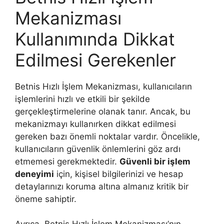
Mekanizması
Kullanımında Dikkat
Edilmesi Gerekenler
Betnis Hızlı İşlem Mekanizması, kullanıcıların
işlemlerini hızlı ve etkili bir şekilde
gerçekleştirmelerine olanak tanır. Ancak, bu
mekanizmayı kullanırken dikkat edilmesi
gereken bazı önemli noktalar vardır. Öncelikle,
kullanıcıların güvenlik önlemlerini göz ardı
etmemesi gerekmektedir.
Güvenli bir işlem
deneyimi
için, kişisel bilgilerinizi ve hesap
detaylarınızı koruma altına almanız kritik bir
öneme sahiptir.