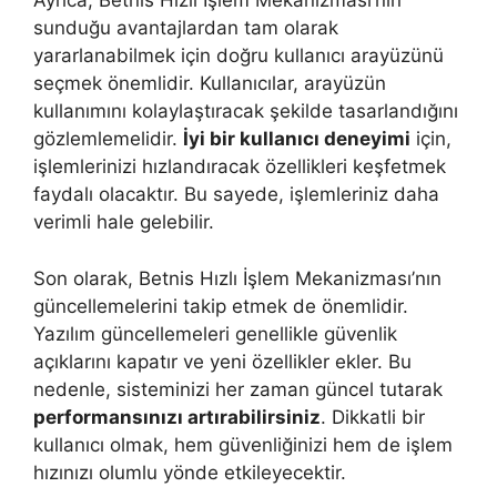
Ayrıca, Betnis Hızlı İşlem Mekanizması’nın
sunduğu avantajlardan tam olarak
yararlanabilmek için doğru kullanıcı arayüzünü
seçmek önemlidir. Kullanıcılar, arayüzün
kullanımını kolaylaştıracak şekilde tasarlandığını
gözlemlemelidir.
İyi bir kullanıcı deneyimi
için,
işlemlerinizi hızlandıracak özellikleri keşfetmek
faydalı olacaktır. Bu sayede, işlemleriniz daha
verimli hale gelebilir.
Son olarak, Betnis Hızlı İşlem Mekanizması’nın
güncellemelerini takip etmek de önemlidir.
Yazılım güncellemeleri genellikle güvenlik
açıklarını kapatır ve yeni özellikler ekler. Bu
nedenle, sisteminizi her zaman güncel tutarak
performansınızı artırabilirsiniz
. Dikkatli bir
kullanıcı olmak, hem güvenliğinizi hem de işlem
hızınızı olumlu yönde etkileyecektir.