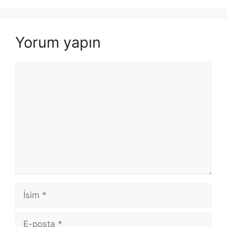
Yorum yapın
Yorum
İsim
E-