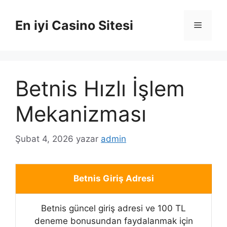
İçeriğe
atla
En iyi Casino Sitesi
Menü
Betnis Hızlı İşlem
Mekanizması
Şubat 4, 2026
yazar
admin
Betnis Giriş Adresi
Betnis güncel giriş adresi ve 100 TL
deneme bonusundan faydalanmak için