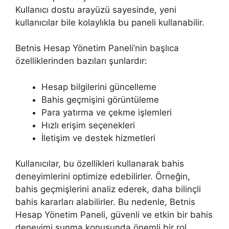
Kullanıcı dostu arayüzü sayesinde, yeni
kullanıcılar bile kolaylıkla bu paneli kullanabilir.
Betnis Hesap Yönetim Paneli’nin başlıca
özelliklerinden bazıları şunlardır:
Hesap bilgilerini güncelleme
Bahis geçmişini görüntüleme
Para yatırma ve çekme işlemleri
Hızlı erişim seçenekleri
İletişim ve destek hizmetleri
Kullanıcılar, bu özellikleri kullanarak bahis
deneyimlerini optimize edebilirler. Örneğin,
bahis geçmişlerini analiz ederek, daha bilinçli
bahis kararları alabilirler. Bu nedenle, Betnis
Hesap Yönetim Paneli, güvenli ve etkin bir bahis
deneyimi sunma konusunda önemli bir rol