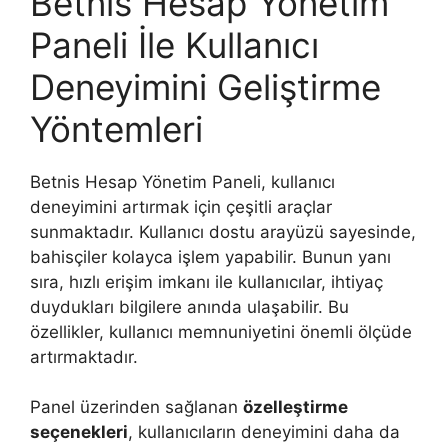
Betnis Hesap Yönetim
Paneli İle Kullanıcı
Deneyimini Geliştirme
Yöntemleri
Betnis Hesap Yönetim Paneli, kullanıcı
deneyimini artırmak için çeşitli araçlar
sunmaktadır. Kullanıcı dostu arayüzü sayesinde,
bahisçiler kolayca işlem yapabilir. Bunun yanı
sıra, hızlı erişim imkanı ile kullanıcılar, ihtiyaç
duydukları bilgilere anında ulaşabilir. Bu
özellikler, kullanıcı memnuniyetini önemli ölçüde
artırmaktadır.
Panel üzerinden sağlanan
özelleştirme
seçenekleri
, kullanıcıların deneyimini daha da