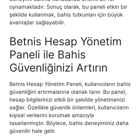
oynamaktadır. Sonuç olarak, bu paneli etkin bir
şekilde kullanmak, bahis tutkunları için büyük
avantajlar sağlayabilir.
Betnis Hesap Yönetim
Paneli ile Bahis
Güvenliğinizi Artırın
Betnis Hesap Yönetim Paneli, kullanıcıların bahis
güvenliğini artırmalarına olanak tanır. Bu panel,
hesap bilgilerinizi etkili bir şekilde yönetmenizi
sağlar. Özellikle güvenlik önlemleri, kullanıcıların
kişisel verilerini korumak amacıyla
tasarlanmıştır. Böylece, bahis deneyiminiz daha
güvenilir hale gelir.