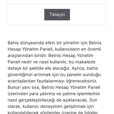
Tıklayın
Bahis dünyasında etkin bir yönetim için Betnis
Hesap Yönetim Paneli, kullanıcıların en önemli
araçlarından biridir. Betnis Hesap Yönetim
Paneli nedir ve nasıl kullanılır, bu makalede
detaylı bir şekilde ele alacağız. Ayrıca, bahis
güvenliğinizi artırmak için bu panelin sunduğu
avantajlardan faydalanmayı öğreneceksiniz.
Bunun yanı sıra, Betnis Hesap Yönetim Paneli
üzerinden para yatırma ve çekme işlemlerinin
nasıl gerçekleştirileceği de açıklanacak. Son
olarak, kullanıcı deneyimini geliştirmek için
kullanılabilecek yöntemler üzerine de bilgiler