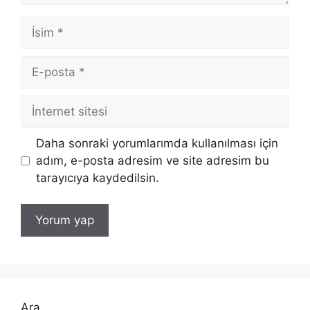
İsim
E-
posta
İnternet
sitesi
Daha sonraki yorumlarımda kullanılması için
adım, e-posta adresim ve site adresim bu
tarayıcıya kaydedilsin.
Ara