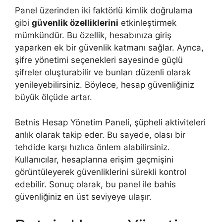
Panel üzerinden iki faktörlü kimlik doğrulama
gibi
güvenlik özelliklerini
etkinleştirmek
mümkündür. Bu özellik, hesabınıza giriş
yaparken ek bir güvenlik katmanı sağlar. Ayrıca,
şifre yönetimi seçenekleri sayesinde güçlü
şifreler oluşturabilir ve bunları düzenli olarak
yenileyebilirsiniz. Böylece, hesap güvenliğiniz
büyük ölçüde artar.
Betnis Hesap Yönetim Paneli, şüpheli aktiviteleri
anlık olarak takip eder. Bu sayede, olası bir
tehdide karşı hızlıca önlem alabilirsiniz.
Kullanıcılar, hesaplarına erişim geçmişini
görüntüleyerek güvenliklerini sürekli kontrol
edebilir. Sonuç olarak, bu panel ile bahis
güvenliğiniz en üst seviyeye ulaşır.