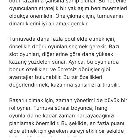
ödül kazanma şansına sahip olurlar. Bu nedenle,
oyuncuların stratejik bir yaklaşım benimsemeleri
oldukça önemlidir. Öne çıkmak için, turnuvanın
dinamiklerini iyi anlamak gerekir.
Turnuvada daha fazla ödül elde etmek için,
öncelikle doğru oyunları seçmek gerekir. Bazı
slot oyunları, diğerlerine göre daha yüksek
kazanç yüzdeleri sunar. Ayrıca, bu oyunlarda
bonus özellikleri ve ücretsiz dönüşler gibi
avantajlar bulunabilir. Bu tür özellikleri
değerlendirmek, kazanma şansınızı artırabilir.
Başarılı olmak için, zaman yönetimi de büyük bir
rol oynar. Turnuva süresi boyunca, hangi
oyunlarda ne kadar zaman harcayacağınızı
planlamak önemlidir. Bu şekilde, en fazla puanı
elde etmek için gereken süreyi etkili bir şekilde