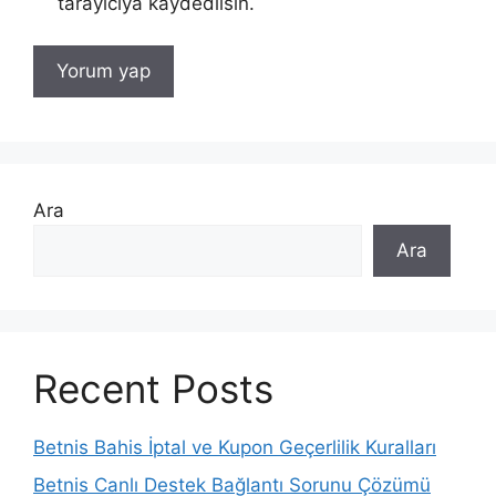
tarayıcıya kaydedilsin.
Ara
Ara
Recent Posts
Betnis Bahis İptal ve Kupon Geçerlilik Kuralları
Betnis Canlı Destek Bağlantı Sorunu Çözümü