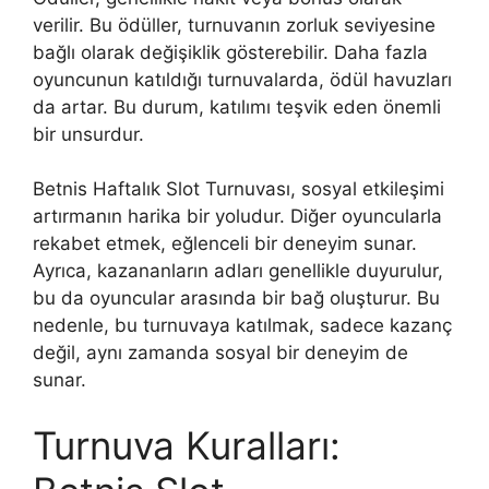
verilir. Bu ödüller, turnuvanın zorluk seviyesine
bağlı olarak değişiklik gösterebilir. Daha fazla
oyuncunun katıldığı turnuvalarda, ödül havuzları
da artar. Bu durum, katılımı teşvik eden önemli
bir unsurdur.
Betnis Haftalık Slot Turnuvası, sosyal etkileşimi
artırmanın harika bir yoludur. Diğer oyuncularla
rekabet etmek, eğlenceli bir deneyim sunar.
Ayrıca, kazananların adları genellikle duyurulur,
bu da oyuncular arasında bir bağ oluşturur. Bu
nedenle, bu turnuvaya katılmak, sadece kazanç
değil, aynı zamanda sosyal bir deneyim de
sunar.
Turnuva Kuralları: