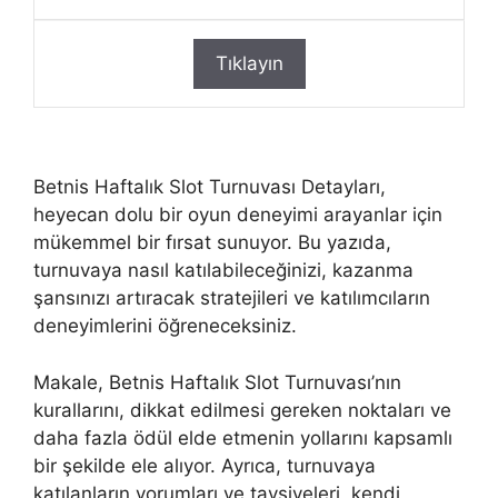
Tıklayın
Betnis Haftalık Slot Turnuvası Detayları,
heyecan dolu bir oyun deneyimi arayanlar için
mükemmel bir fırsat sunuyor. Bu yazıda,
turnuvaya nasıl katılabileceğinizi, kazanma
şansınızı artıracak stratejileri ve katılımcıların
deneyimlerini öğreneceksiniz.
Makale, Betnis Haftalık Slot Turnuvası’nın
kurallarını, dikkat edilmesi gereken noktaları ve
daha fazla ödül elde etmenin yollarını kapsamlı
bir şekilde ele alıyor. Ayrıca, turnuvaya
katılanların yorumları ve tavsiyeleri, kendi