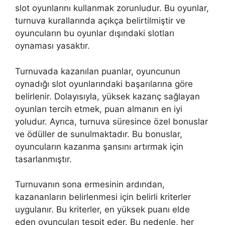
slot oyunlarını kullanmak zorunludur. Bu oyunlar,
turnuva kurallarında açıkça belirtilmiştir ve
oyuncuların bu oyunlar dışındaki slotları
oynaması yasaktır.
Turnuvada kazanılan puanlar, oyuncunun
oynadığı slot oyunlarındaki başarılarına göre
belirlenir. Dolayısıyla, yüksek kazanç sağlayan
oyunları tercih etmek, puan almanın en iyi
yoludur. Ayrıca, turnuva süresince özel bonuslar
ve ödüller de sunulmaktadır. Bu bonuslar,
oyuncuların kazanma şansını artırmak için
tasarlanmıştır.
Turnuvanın sona ermesinin ardından,
kazananların belirlenmesi için belirli kriterler
uygulanır. Bu kriterler, en yüksek puanı elde
eden oyuncuları tespit eder. Bu nedenle, her