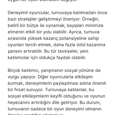
Deneyimli oyuncular, turnuvaya katılmadan önce
bazı stratejiler geliştirmeyi öneriyor. Örneğin,
belirli bir bütçe ile oynamak, kayıpları minimize
etmenin etkili bir yolu olabilir. Ayrıca, turnuva
sırasında yüksek kazanç potansiyeline sahip
oyunları tercih etmek, daha fazla ödül kazanma
şansını artırabilir. Bu tür tavsiyeler, yeni
katılımcılar için oldukça faydalı olabilir.
Birçok katılımcı, yarışmanın sosyal yönüne de
vurgu yapıyor. Diğer oyuncularla etkileşim
kurmak, deneyimlerin paylaşılması adına önemli
bir fırsat sunuyor. Turnuvaya katılanlar, bu
sosyal etkileşimlerin keyifli olduğunu ve oyunun
heyecanını artırdığını dile getiriyor. Bu durum,
turnuvanın sadece bir oyun deneyimi olmanın