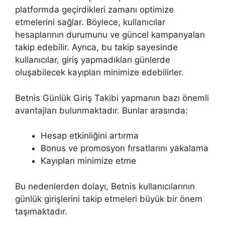
platformda geçirdikleri zamanı optimize
etmelerini sağlar. Böylece, kullanıcılar
hesaplarının durumunu ve güncel kampanyaları
takip edebilir. Ayrıca, bu takip sayesinde
kullanıcılar, giriş yapmadıkları günlerde
oluşabilecek kayıpları minimize edebilirler.
Betnis Günlük Giriş Takibi yapmanın bazı önemli
avantajları bulunmaktadır. Bunlar arasında:
Hesap etkinliğini artırma
Bonus ve promosyon fırsatlarını yakalama
Kayıpları minimize etme
Bu nedenlerden dolayı, Betnis kullanıcılarının
günlük girişlerini takip etmeleri büyük bir önem
taşımaktadır.