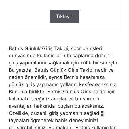
Tıklayın
Betnis Günlük Giriş Takibi, spor bahisleri
dünyasında kullanıcıların hesaplarına düzenli
giriş yapmalarını sağlamak için kritik bir süreçtir.
Bu yazıda, Betnis Günlük Giriş Takibi nedir ve
neden önemlidir, ayrıca Betnis hesabınıza
günlük giriş yapmanın yollarını keşfedeceksiniz.
Bununla birlikte, Betnis Günlük Giriş Takibi için
kullanabileceğiniz araçlar ve bu sürecin
avantajları hakkında ipuçları bulacaksınız.
Özellikle, düzenli giriş yapmanın sağladığı
faydaları öğrenerek bahis deneyiminizi
geliştirebilirsiniz. Bu makale, Betnis kullanıcıları