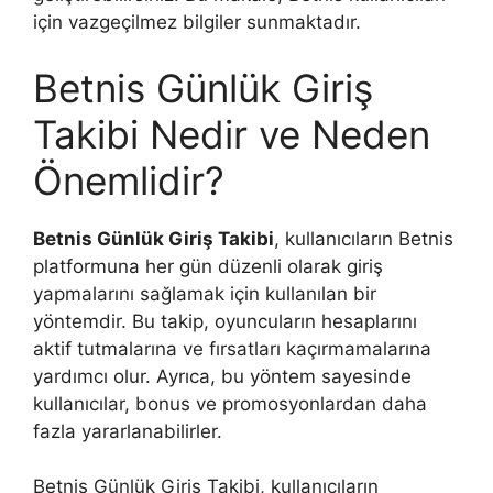
için vazgeçilmez bilgiler sunmaktadır.
Betnis Günlük Giriş
Takibi Nedir ve Neden
Önemlidir?
Betnis Günlük Giriş Takibi
, kullanıcıların Betnis
platformuna her gün düzenli olarak giriş
yapmalarını sağlamak için kullanılan bir
yöntemdir. Bu takip, oyuncuların hesaplarını
aktif tutmalarına ve fırsatları kaçırmamalarına
yardımcı olur. Ayrıca, bu yöntem sayesinde
kullanıcılar, bonus ve promosyonlardan daha
fazla yararlanabilirler.
Betnis Günlük Giriş Takibi, kullanıcıların