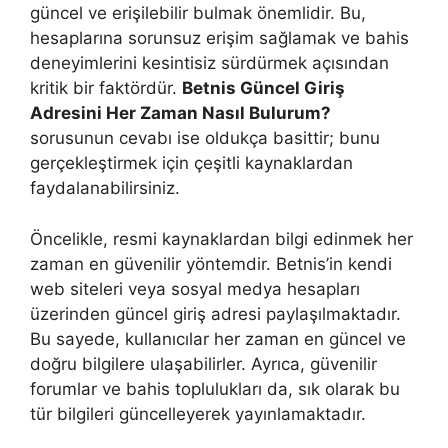
güncel ve erişilebilir bulmak önemlidir. Bu,
hesaplarına sorunsuz erişim sağlamak ve bahis
deneyimlerini kesintisiz sürdürmek açısından
kritik bir faktördür.
Betnis Güncel Giriş
Adresini Her Zaman Nasıl Bulurum?
sorusunun cevabı ise oldukça basittir; bunu
gerçekleştirmek için çeşitli kaynaklardan
faydalanabilirsiniz.
Öncelikle, resmi kaynaklardan bilgi edinmek her
zaman en güvenilir yöntemdir. Betnis’in kendi
web siteleri veya sosyal medya hesapları
üzerinden güncel giriş adresi paylaşılmaktadır.
Bu sayede, kullanıcılar her zaman en güncel ve
doğru bilgilere ulaşabilirler. Ayrıca, güvenilir
forumlar ve bahis toplulukları da, sık olarak bu
tür bilgileri güncelleyerek yayınlamaktadır.