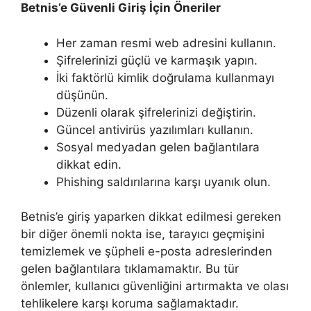
Betnis’e Güvenli Giriş İçin Öneriler
Her zaman resmi web adresini kullanın.
Şifrelerinizi güçlü ve karmaşık yapın.
İki faktörlü kimlik doğrulama kullanmayı
düşünün.
Düzenli olarak şifrelerinizi değiştirin.
Güncel antivirüs yazılımları kullanın.
Sosyal medyadan gelen bağlantılara
dikkat edin.
Phishing saldırılarına karşı uyanık olun.
Betnis’e giriş yaparken dikkat edilmesi gereken
bir diğer önemli nokta ise, tarayıcı geçmişini
temizlemek ve şüpheli e-posta adreslerinden
gelen bağlantılara tıklamamaktır. Bu tür
önlemler, kullanıcı güvenliğini artırmakta ve olası
tehlikelere karşı koruma sağlamaktadır.