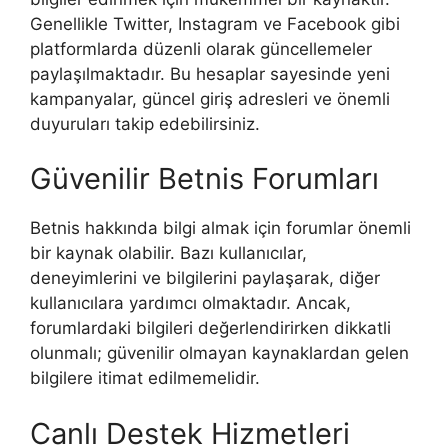
Genellikle Twitter, Instagram ve Facebook gibi
platformlarda düzenli olarak güncellemeler
paylaşılmaktadır. Bu hesaplar sayesinde yeni
kampanyalar, güncel giriş adresleri ve önemli
duyuruları takip edebilirsiniz.
Güvenilir Betnis Forumları
Betnis hakkında bilgi almak için forumlar önemli
bir kaynak olabilir. Bazı kullanıcılar,
deneyimlerini ve bilgilerini paylaşarak, diğer
kullanıcılara yardımcı olmaktadır. Ancak,
forumlardaki bilgileri değerlendirirken dikkatli
olunmalı; güvenilir olmayan kaynaklardan gelen
bilgilere itimat edilmemelidir.
Canlı Destek Hizmetleri