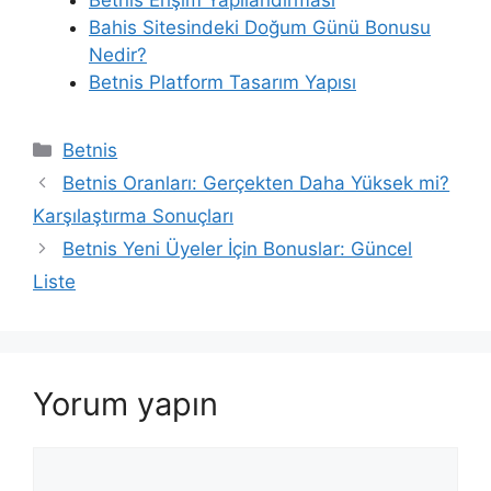
Betnis Erişim Yapılandırması
Bahis Sitesindeki Doğum Günü Bonusu
Nedir?
Betnis Platform Tasarım Yapısı
Kategoriler
Betnis
Betnis Oranları: Gerçekten Daha Yüksek mi?
Karşılaştırma Sonuçları
Betnis Yeni Üyeler İçin Bonuslar: Güncel
Liste
Yorum yapın
Yorum