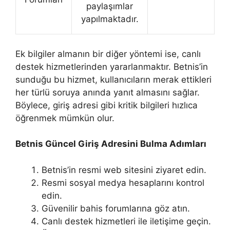
paylaşımlar
yapılmaktadır.
Ek bilgiler almanın bir diğer yöntemi ise, canlı
destek hizmetlerinden yararlanmaktır. Betnis’in
sunduğu bu hizmet, kullanıcıların merak ettikleri
her türlü soruya anında yanıt almasını sağlar.
Böylece, giriş adresi gibi kritik bilgileri hızlıca
öğrenmek mümkün olur.
Betnis Güncel Giriş Adresini Bulma Adımları
Betnis’in resmi web sitesini ziyaret edin.
Resmi sosyal medya hesaplarını kontrol
edin.
Güvenilir bahis forumlarına göz atın.
Canlı destek hizmetleri ile iletişime geçin.