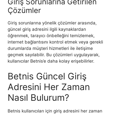
Giriş Sorunlarına Getirilen
Çözümler
Giriş sorunlarına yönelik çözümler arasında,
güncel giriş adresini ilgili kaynaklardan
öğrenmek, tarayıcı önbelleğini temizlemek,
internet bağlantısını kontrol etmek veya gerekli
durumlarda müşteri hizmetleri ile iletişime
geçmek sayılabilir. Bu çözümleri uygulayarak,
kullanıcılar Betnis’e daha kolay erişebilirler.
Betnis Güncel Giriş
Adresini Her Zaman
Nasıl Bulurum?
Betnis kullanıcıları için giriş adresini her zaman