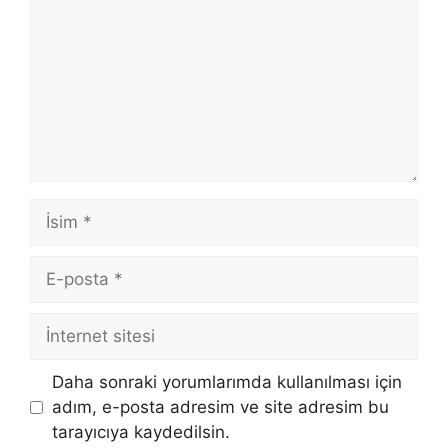
İsim
E-
posta
İnternet
sitesi
Daha sonraki yorumlarımda kullanılması için
adım, e-posta adresim ve site adresim bu
tarayıcıya kaydedilsin.