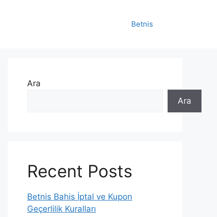
Betnis
Ara
Ara
Recent Posts
Betnis Bahis İptal ve Kupon
Geçerlilik Kuralları