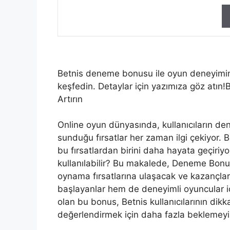
Betnis deneme bonusu ile oyun deneyiminizi
keşfedin. Detaylar için yazımıza göz atı
Artırın
Online oyun dünyasında, kullanıcıların dene
sunduğu fırsatlar her zaman ilgi çekiyor.
bu fırsatlardan birini daha hayata geçiriy
kullanılabilir? Bu makalede, Deneme Bonus
oynama fırsatlarına ulaşacak ve kazançları
başlayanlar hem de deneyimli oyuncular i
olan bu bonus, Betnis kullanıcılarının dikk
değerlendirmek için daha fazla beklemeyi