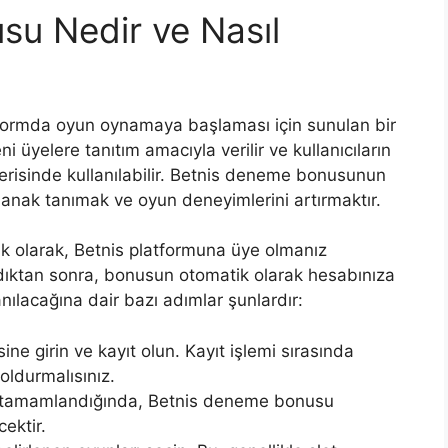
u Nedir ve Nasıl
tformda oyun oynamaya başlaması için sunulan bir
i üyelere tanıtım amacıyla verilir ve kullanıcıların
içerisinde kullanılabilir. Betnis deneme bonusunun
olanak tanımak ve oyun deneyimlerini artırmaktır.
k olarak, Betnis platformuna üye olmanız
dıktan sonra, bonusun otomatik olarak hesabınıza
nılacağına dair bazı adımlar şunlardır:
ne girin ve kayıt olun. Kayıt işlemi sırasında
doldurmalısınız.
z tamamlandığında, Betnis deneme bonusu
ektir.