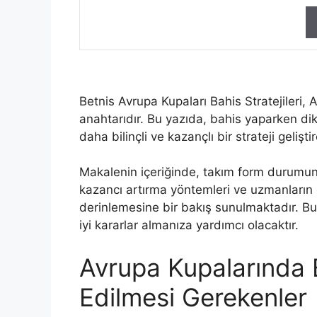
Betnis Avrupa Kupaları Bahis Stratejileri,
anahtarıdır. Bu yazıda, bahis yaparken di
daha bilinçli ve kazançlı bir strateji geliştir
Makalenin içeriğinde, takım form durumunu 
kazancı artırma yöntemleri ve uzmanların ö
derinlemesine bir bakış sunulmaktadır. Bu 
iyi kararlar almanıza yardımcı olacaktır.
Avrupa Kupalarında 
Edilmesi Gerekenler