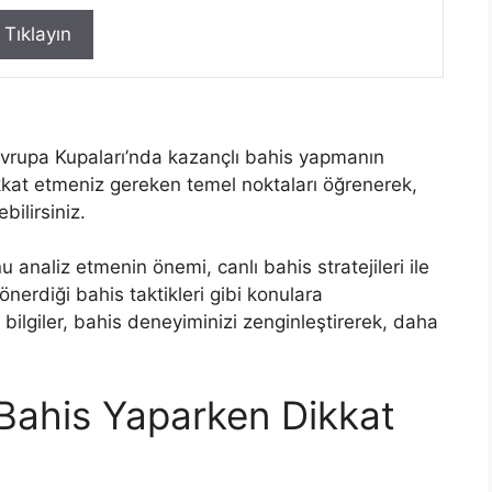
Tıklayın
 Avrupa Kupaları’nda kazançlı bahis yapmanın
kkat etmeniz gereken temel noktaları öğrenerek,
ebilirsiniz.
analiz etmenin önemi, canlı bahis stratejileri ile
nerdiği bahis taktikleri gibi konulara
bilgiler, bahis deneyiminizi zenginleştirerek, daha
Bahis Yaparken Dikkat