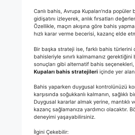
Canlı bahis, Avrupa Kupaları’nda popüler 
gidişatını izleyerek, anlık fırsatları değe
Özellikle, maçın akışına göre bahis yapmak,
hızlı karar verme becerisi, kazanç elde etm
Bir başka strateji ise, farklı bahis türler
bahisleriyle sınırlı kalmamanız gerektiğini 
sonuçları gibi alternatif bahis seçenekleri, ş
Kupaları bahis stratejileri
içinde yer alan
Bahis yaparken duygusal kontrolünüzü kor
karşısında soğukkanlı kalmanın, sağlıklı b
Duygusal kararlar almak yerine, mantıklı 
kazanç sağlamanıza yardımcı olacaktır. Böy
deneyimi yaşayabilirsiniz.
İlgini Çekebilir: