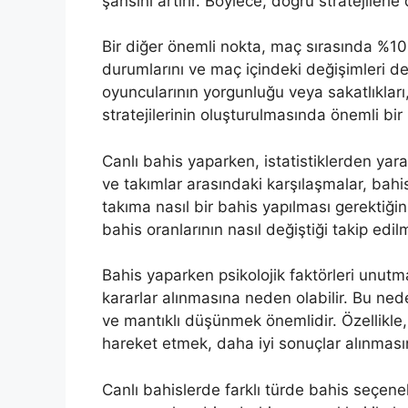
şansını artırır. Böylece, doğru stratejilerle 
Bir diğer önemli nokta, maç sırasında %100
durumlarını ve maç içindeki değişimleri de
oyuncularının yorgunluğu veya sakatlıkları, b
stratejilerinin oluşturulmasında önemli bir 
Canlı bahis yaparken, istatistiklerden yar
ve takımlar arasındaki karşılaşmalar, bahis 
takıma nasıl bir bahis yapılması gerektiğini 
bahis oranlarının nasıl değiştiği takip edilm
Bahis yaparken psikolojik faktörleri unutm
kararlar alınmasına neden olabilir. Bu nede
ve mantıklı düşünmek önemlidir. Özellikle
hareket etmek, daha iyi sonuçlar alınması
Canlı bahislerde farklı türde bahis seçenek