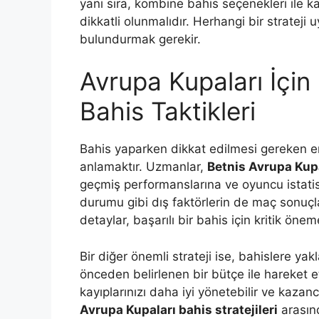
yanı sıra, kombine bahis seçenekleri ile ka
dikkatli olunmalıdır. Herhangi bir strateji
bulundurmak gerekir.
Avrupa Kupaları İçin
Bahis Taktikleri
Bahis yaparken dikkat edilmesi gereken en
anlamaktır. Uzmanlar,
Betnis Avrupa Kupal
geçmiş performanslarına ve oyuncu istatis
durumu gibi dış faktörlerin de maç sonuçla
detaylar, başarılı bir bahis için kritik önem
Bir diğer önemli strateji ise, bahislere ya
önceden belirlenen bir bütçe ile hareket 
kayıplarınızı daha iyi yönetebilir ve kazanc
Avrupa Kupaları bahis stratejileri
arasınd