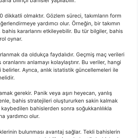
daha bilinçli bahisler yapılabilir.
 dikkatli olmaktır. Gözlem süreci, takımların form
ğerlendirmeye yardımcı olur. Örneğin, bir takımın
ahis kararlarını etkileyebilir. Bu tür bilgiler, bahis
rol oynar.
arlanmak da oldukça faydalıdır. Geçmiş maç verileri
oranlarını anlamayı kolaylaştırır. Bu veriler, hangi
belirler. Ayrıca, anlık istatistik güncellemeleri ile
elidir.
amak gerekir. Panik veya aşırı heyecan, yanlış
nle, bahis stratejileri oluştururken sakin kalmak
, kaybedilen bahislerden sonra soğukkanlılıkla
na yardımcı olur.
lerinin bulunması avantaj sağlar. Tekli bahislerin