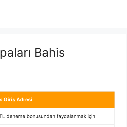
paları Bahis
s Giriş Adresi
00 TL deneme bonusundan faydalanmak için