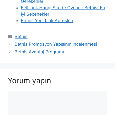
Gerekenler
Bell Link Hangi Sitede Oynanır Betnis: En
İyi Seçenekler
Betnis Yeni Link Adresleri
Kategoriler
Betnis
Betnis Promosyon Yapısının İncelenmesi
Betnis Avantaj Programı
Yorum yapın
Yorum