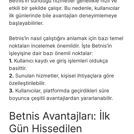
Betnis’in sunduğu hizmetler genellikle hızlı ve
etkili bir şekilde çalışır. Bu nedenle, kullanıcılar
ilk günlerinde bile avantajları deneyimlemeye
başlayabilirler.
Betnis’in nasıl çalıştığını anlamak için bazı temel
noktaları incelemek önemlidir. İşte Betnis’in
işleyişine dair bazı önemli noktalar:
1.
Kullanıcı kaydı ve giriş işlemleri oldukça
basittir.
2.
Sunulan hizmetler, kişisel ihtiyaçlara göre
özelleştirilebilir.
3.
Kullanıcılar, platformda geçirdikleri süre
boyunca çeşitli avantajlardan yararlanabilir.
Betnis Avantajları: İlk
Gün Hissedilen