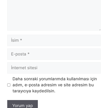
İsim
E-
posta
İnternet
sitesi
Daha sonraki yorumlarımda kullanılması için
adım, e-posta adresim ve site adresim bu
tarayıcıya kaydedilsin.