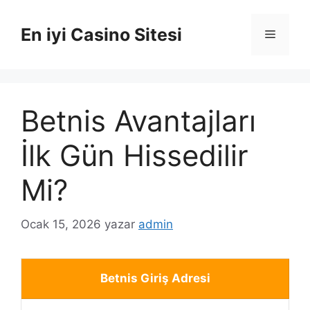
İçeriğe
atla
En iyi Casino Sitesi
Menü
Betnis Avantajları
İlk Gün Hissedilir
Mi?
Ocak 15, 2026
yazar
admin
Betnis Giriş Adresi