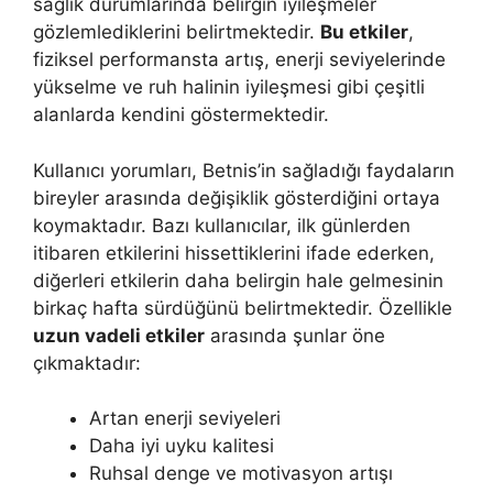
sağlık durumlarında belirgin iyileşmeler
gözlemlediklerini belirtmektedir.
Bu etkiler
,
fiziksel performansta artış, enerji seviyelerinde
yükselme ve ruh halinin iyileşmesi gibi çeşitli
alanlarda kendini göstermektedir.
Kullanıcı yorumları, Betnis’in sağladığı faydaların
bireyler arasında değişiklik gösterdiğini ortaya
koymaktadır. Bazı kullanıcılar, ilk günlerden
itibaren etkilerini hissettiklerini ifade ederken,
diğerleri etkilerin daha belirgin hale gelmesinin
birkaç hafta sürdüğünü belirtmektedir. Özellikle
uzun vadeli etkiler
arasında şunlar öne
çıkmaktadır:
Artan enerji seviyeleri
Daha iyi uyku kalitesi
Ruhsal denge ve motivasyon artışı